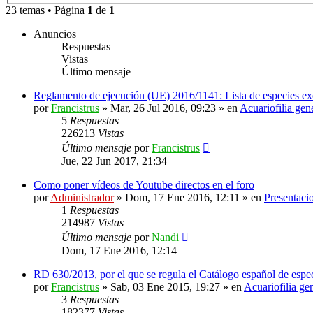
23 temas • Página
1
de
1
Anuncios
Respuestas
Vistas
Último mensaje
Reglamento de ejecución (UE) 2016/1141: Lista de especies ex
por
Francistrus
»
Mar, 26 Jul 2016, 09:23
» en
Acuariofilia gen
5
Respuestas
226213
Vistas
Último mensaje
por
Francistrus
Jue, 22 Jun 2017, 21:34
Como poner vídeos de Youtube directos en el foro
por
Administrador
»
Dom, 17 Ene 2016, 12:11
» en
Presentaci
1
Respuestas
214987
Vistas
Último mensaje
por
Nandi
Dom, 17 Ene 2016, 12:14
RD 630/2013, por el que se regula el Catálogo español de espec
por
Francistrus
»
Sab, 03 Ene 2015, 19:27
» en
Acuariofilia ge
3
Respuestas
182377
Vistas