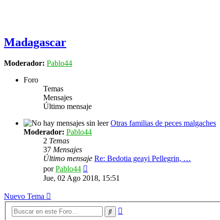
Madagascar
Moderador:
Pablo44
Foro
Temas
Mensajes
Último mensaje
Otras familias de peces malgaches
Moderador:
Pablo44
2
Temas
37
Mensajes
Último mensaje
Re: Bedotia geayi Pellegrin, …
Ver
por
Pablo44
último
Jue, 02 Ago 2018, 15:51
mensaje
Nuevo Tema
Búsqueda
Buscar
avanzada