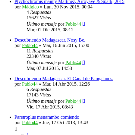
Ptychochromis mainty Martinez, Arroyave & Spark, 2015
por
Mádgico
»
Lun, 30 Nov 2015, 00:04
4
Respuestas
15627
Vistas
Último mensaje
por
Pablo44
Mar, 01 Dic 2015, 08:12
Descubriendo Madagascar. Nosy Be.
por
Pablo44
»
Mar, 16 Jun 2015, 15:00
11
Respuestas
22340
Vistas
Último mensaje
por
Pablo44
Mar, 07 Jul 2015, 14:53
Descubriendo Madagascar. El Canal de Pangalanes.
por
Pablo44
»
Mar, 14 Abr 2015, 12:26
6
Respuestas
17143
Vistas
Último mensaje
por
Pablo44
Vie, 17 Abr 2015, 08:43
Paretroplus menarambo comiendo
por
Pablo44
»
Jue, 17 Oct 2013, 13:43
1