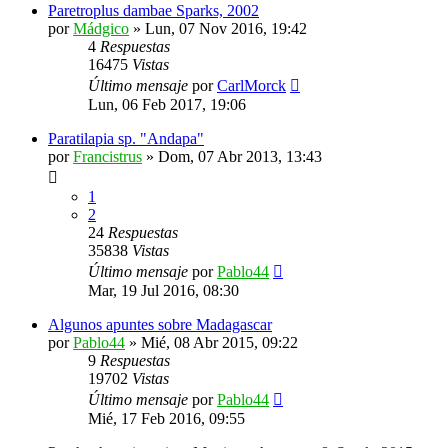
Paretroplus dambae Sparks, 2002
por
Mádgico
»
Lun, 07 Nov 2016, 19:42
4
Respuestas
16475
Vistas
Último mensaje
por
CarlMorck
Lun, 06 Feb 2017, 19:06
Paratilapia sp. "Andapa"
por
Francistrus
»
Dom, 07 Abr 2013, 13:43
1
2
24
Respuestas
35838
Vistas
Último mensaje
por
Pablo44
Mar, 19 Jul 2016, 08:30
Algunos apuntes sobre Madagascar
por
Pablo44
»
Mié, 08 Abr 2015, 09:22
9
Respuestas
19702
Vistas
Último mensaje
por
Pablo44
Mié, 17 Feb 2016, 09:55