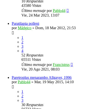
10
Respuestas
43580
Vistas
Último mensaje
por
Pablo44
Vie, 24 Mar 2023, 13:07
Paratilapia polleni
por
Mádgico
»
Dom, 18 Mar 2012, 21:53
1
2
3
4
52
Respuestas
65511
Vistas
Último mensaje
por
Francistrus
Vie, 20 Ago 2021, 08:03
Paretroplus menarambo Allgayer, 1996
por
Pablo44
»
Mar, 19 May 2015, 14:10
1
2
3
30
Respuestas