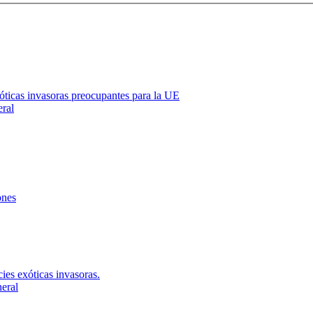
óticas invasoras preocupantes para la UE
eral
ones
ies exóticas invasoras.
neral