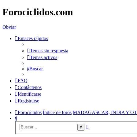
Forociclidos.com
Obviar
Enlaces rápidos
Temas sin respuesta
Temas activos
Buscar
FAQ
Contáctenos
Identificarse
Registrarse
Forocíclidos
Índice de foros
MADAGASCAR, INDIA Y OT
Buscar
Búsqueda
Buscar
avanzada