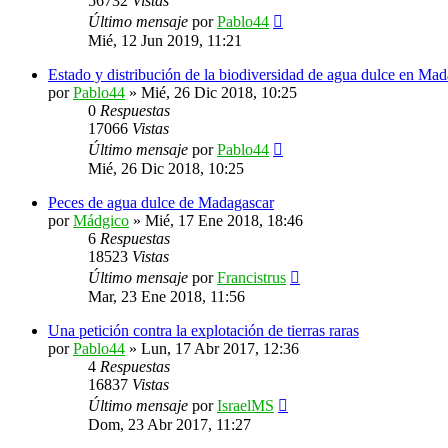
56732
Vistas
Último mensaje
por
Pablo44
Mié, 12 Jun 2019, 11:21
Estado y distribución de la biodiversidad de agua dulce en Mad
por
Pablo44
»
Mié, 26 Dic 2018, 10:25
0
Respuestas
17066
Vistas
Último mensaje
por
Pablo44
Mié, 26 Dic 2018, 10:25
Peces de agua dulce de Madagascar
por
Mádgico
»
Mié, 17 Ene 2018, 18:46
6
Respuestas
18523
Vistas
Último mensaje
por
Francistrus
Mar, 23 Ene 2018, 11:56
Una petición contra la explotación de tierras raras
por
Pablo44
»
Lun, 17 Abr 2017, 12:36
4
Respuestas
16837
Vistas
Último mensaje
por
IsraelMS
Dom, 23 Abr 2017, 11:27