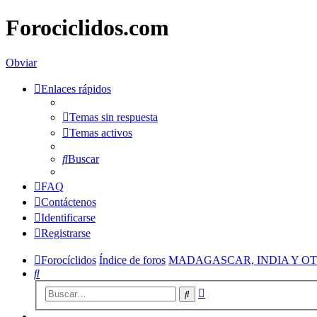
Forociclidos.com
Obviar
Enlaces rápidos
Temas sin respuesta
Temas activos
Buscar
FAQ
Contáctenos
Identificarse
Registrarse
Forocíclidos
Índice de foros
MADAGASCAR, INDIA Y OT
Buscar
Búsqueda
Buscar
avanzada