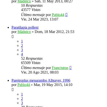
por
Mádgico
»
Sab, 11 May 2013, 00:27
10
Respuestas
43577
Vistas
Último mensaje
por
Pablo44
Vie, 24 Mar 2023, 13:07
Paratilapia polleni
por
Mádgico
»
Dom, 18 Mar 2012, 21:53
1
2
3
4
52
Respuestas
65509
Vistas
Último mensaje
por
Francistrus
Vie, 20 Ago 2021, 08:03
Paretroplus menarambo Allgayer, 1996
por
Pablo44
»
Mar, 19 May 2015, 14:10
1
2
3