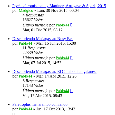
Ptychochromis mainty Martinez, Arroyave & Spark, 2015
por
Mádgico
»
Lun, 30 Nov 2015, 00:04
4
Respuestas
15627
Vistas
Último mensaje
por
Pablo44
Mar, 01 Dic 2015, 08:12
Descubriendo Madagascar. Nosy Be.
por
Pablo44
»
Mar, 16 Jun 2015, 15:00
11
Respuestas
22339
Vistas
Último mensaje
por
Pablo44
Mar, 07 Jul 2015, 14:53
Descubriendo Madagascar. El Canal de Pangalanes.
por
Pablo44
»
Mar, 14 Abr 2015, 12:26
6
Respuestas
17143
Vistas
Último mensaje
por
Pablo44
Vie, 17 Abr 2015, 08:43
Paretroplus menarambo comiendo
por
Pablo44
»
Jue, 17 Oct 2013, 13:43