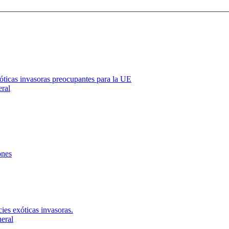
óticas invasoras preocupantes para la UE
eral
ones
ies exóticas invasoras.
neral