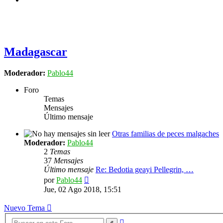
Madagascar
Moderador:
Pablo44
Foro
Temas
Mensajes
Último mensaje
Otras familias de peces malgaches
Moderador:
Pablo44
2
Temas
37
Mensajes
Último mensaje
Re: Bedotia geayi Pellegrin, …
Ver
por
Pablo44
último
Jue, 02 Ago 2018, 15:51
mensaje
Nuevo Tema
Búsqueda
Buscar