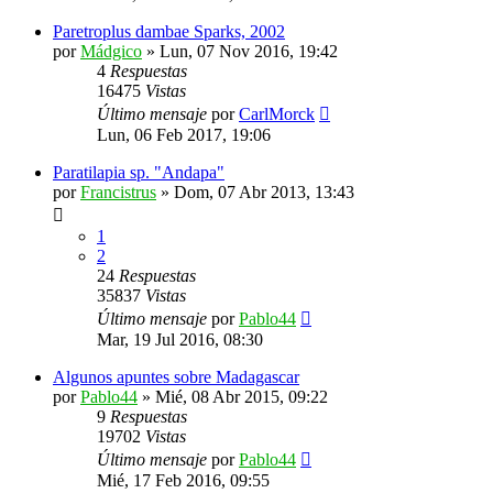
Paretroplus dambae Sparks, 2002
por
Mádgico
»
Lun, 07 Nov 2016, 19:42
4
Respuestas
16475
Vistas
Último mensaje
por
CarlMorck
Lun, 06 Feb 2017, 19:06
Paratilapia sp. "Andapa"
por
Francistrus
»
Dom, 07 Abr 2013, 13:43
1
2
24
Respuestas
35837
Vistas
Último mensaje
por
Pablo44
Mar, 19 Jul 2016, 08:30
Algunos apuntes sobre Madagascar
por
Pablo44
»
Mié, 08 Abr 2015, 09:22
9
Respuestas
19702
Vistas
Último mensaje
por
Pablo44
Mié, 17 Feb 2016, 09:55