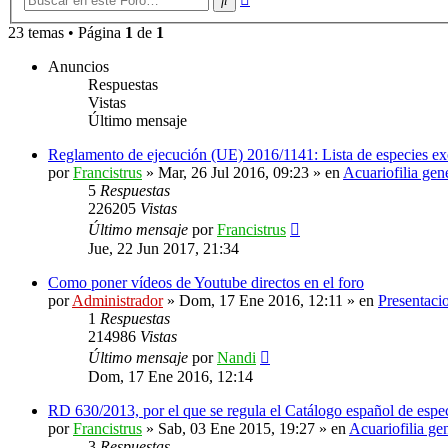
avanzada
23 temas • Página
1
de
1
Anuncios
Respuestas
Vistas
Último mensaje
Reglamento de ejecución (UE) 2016/1141: Lista de especies ex
por
Francistrus
»
Mar, 26 Jul 2016, 09:23
» en
Acuariofilia gen
5
Respuestas
226205
Vistas
Último mensaje
por
Francistrus
Jue, 22 Jun 2017, 21:34
Como poner vídeos de Youtube directos en el foro
por
Administrador
»
Dom, 17 Ene 2016, 12:11
» en
Presentaci
1
Respuestas
214986
Vistas
Último mensaje
por
Nandi
Dom, 17 Ene 2016, 12:14
RD 630/2013, por el que se regula el Catálogo español de espec
por
Francistrus
»
Sab, 03 Ene 2015, 19:27
» en
Acuariofilia ge
3
Respuestas