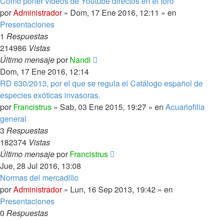
Como poner vídeos de Youtube directos en el foro
por
Administrador
»
Dom, 17 Ene 2016, 12:11
» en
Presentaciones
1
Respuestas
214986
Vistas
Último mensaje
por
Nandi
Dom, 17 Ene 2016, 12:14
RD 630/2013, por el que se regula el Catálogo español de
especies exóticas invasoras.
por
Francistrus
»
Sab, 03 Ene 2015, 19:27
» en
Acuariofilia
general
3
Respuestas
182374
Vistas
Último mensaje
por
Francistrus
Jue, 28 Jul 2016, 13:08
Normas del mercadillo
por
Administrador
»
Lun, 16 Sep 2013, 19:42
» en
Presentaciones
0
Respuestas