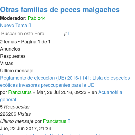
Otras familias de peces malgaches
Moderador:
Pablo44
Nuevo Tema
Búsqueda
Buscar
avanzada
2 temas • Página
1
de
1
Anuncios
Respuestas
Vistas
Último mensaje
Reglamento de ejecución (UE) 2016/1141: Lista de especies
exóticas invasoras preocupantes para la UE
por
Francistrus
»
Mar, 26 Jul 2016, 09:23
» en
Acuariofilia
general
5
Respuestas
226206
Vistas
Último mensaje
por
Francistrus
Jue, 22 Jun 2017, 21:34