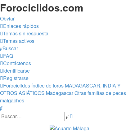
Forociclidos.com
Obviar
Enlaces rápidos
Temas sin respuesta
Temas activos
Buscar
FAQ
Contáctenos
Identificarse
Registrarse
Forocíclidos
Índice de foros
MADAGASCAR, INDIA Y
OTROS ASIÁTICOS
Madagascar
Otras familias de peces
malgaches
Buscar
Búsqueda
Buscar
avanzada