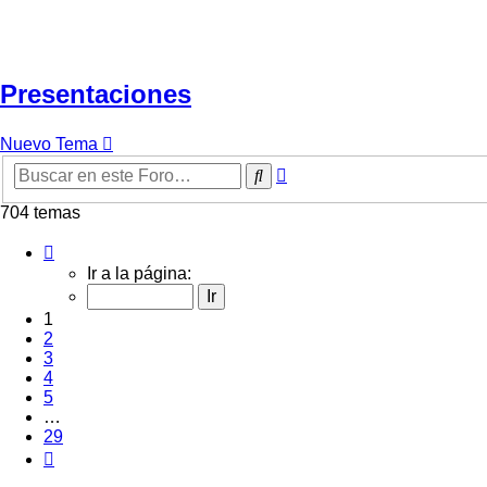
Presentaciones
Nuevo Tema
Búsqueda
Buscar
avanzada
704 temas
Página
1
Ir a la página:
de
29
1
2
3
4
5
…
29
Siguiente