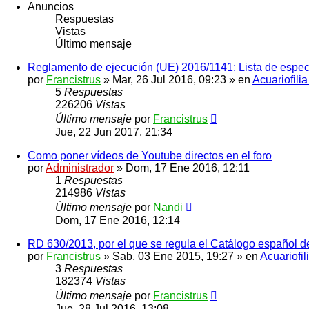
Anuncios
Respuestas
Vistas
Último mensaje
Reglamento de ejecución (UE) 2016/1141: Lista de espec
por
Francistrus
»
Mar, 26 Jul 2016, 09:23
» en
Acuariofili
5
Respuestas
226206
Vistas
Último mensaje
por
Francistrus
Jue, 22 Jun 2017, 21:34
Como poner vídeos de Youtube directos en el foro
por
Administrador
»
Dom, 17 Ene 2016, 12:11
1
Respuestas
214986
Vistas
Último mensaje
por
Nandi
Dom, 17 Ene 2016, 12:14
RD 630/2013, por el que se regula el Catálogo español d
por
Francistrus
»
Sab, 03 Ene 2015, 19:27
» en
Acuariofil
3
Respuestas
182374
Vistas
Último mensaje
por
Francistrus
Jue, 28 Jul 2016, 13:08