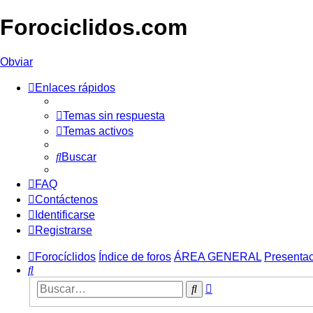
Forociclidos.com
Obviar
Enlaces rápidos
Temas sin respuesta
Temas activos
Buscar
FAQ
Contáctenos
Identificarse
Registrarse
Forocíclidos
Índice de foros
ÁREA GENERAL
Presenta
Buscar
Búsqueda
Buscar
avanzada