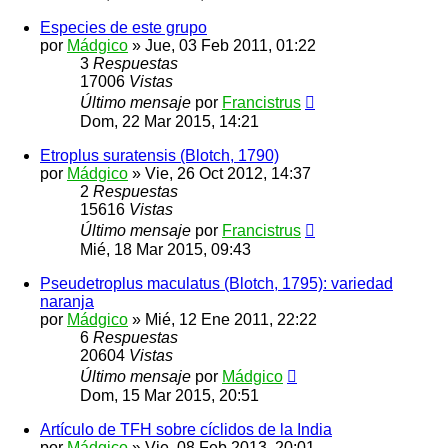
Especies de este grupo
por
Mádgico
»
Jue, 03 Feb 2011, 01:22
3
Respuestas
17006
Vistas
Último mensaje
por
Francistrus
Dom, 22 Mar 2015, 14:21
Etroplus suratensis (Blotch, 1790)
por
Mádgico
»
Vie, 26 Oct 2012, 14:37
2
Respuestas
15616
Vistas
Último mensaje
por
Francistrus
Mié, 18 Mar 2015, 09:43
Pseudetroplus maculatus (Blotch, 1795): variedad
naranja
por
Mádgico
»
Mié, 12 Ene 2011, 22:22
6
Respuestas
20604
Vistas
Último mensaje
por
Mádgico
Dom, 15 Mar 2015, 20:51
Artículo de TFH sobre cíclidos de la India
por
Mádgico
»
Vie, 08 Feb 2013, 20:01