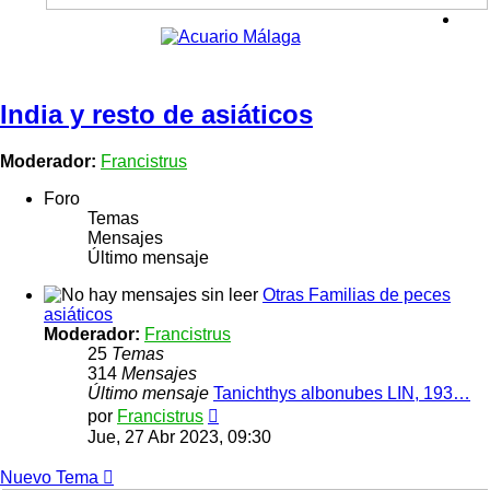
India y resto de asiáticos
Moderador:
Francistrus
Foro
Temas
Mensajes
Último mensaje
Otras Familias de peces
asiáticos
Moderador:
Francistrus
25
Temas
314
Mensajes
Último mensaje
Tanichthys albonubes LIN, 193…
Ver
por
Francistrus
último
Jue, 27 Abr 2023, 09:30
mensaje
Nuevo Tema