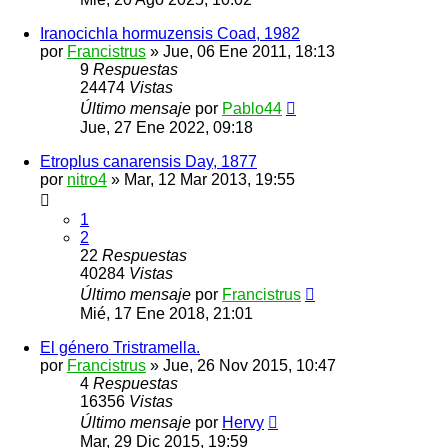
Iranocichla hormuzensis Coad, 1982
por
Francistrus
»
Jue, 06 Ene 2011, 18:13
9
Respuestas
24474
Vistas
Último mensaje
por
Pablo44
Jue, 27 Ene 2022, 09:18
Etroplus canarensis Day, 1877
por
nitro4
»
Mar, 12 Mar 2013, 19:55
1
2
22
Respuestas
40284
Vistas
Último mensaje
por
Francistrus
Mié, 17 Ene 2018, 21:01
El género Tristramella.
por
Francistrus
»
Jue, 26 Nov 2015, 10:47
4
Respuestas
16356
Vistas
Último mensaje
por
Hervy
Mar, 29 Dic 2015, 19:59