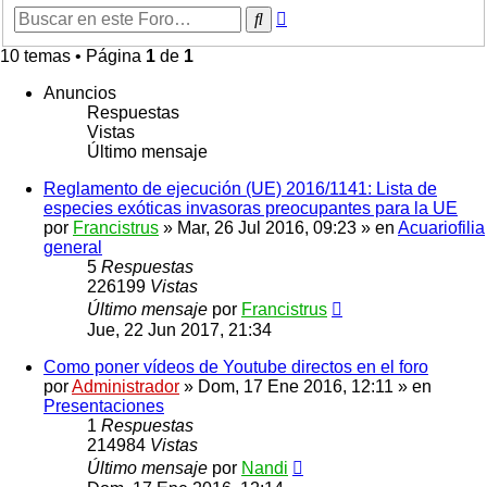
Búsqueda
Buscar
avanzada
10 temas • Página
1
de
1
Anuncios
Respuestas
Vistas
Último mensaje
Reglamento de ejecución (UE) 2016/1141: Lista de
especies exóticas invasoras preocupantes para la UE
por
Francistrus
»
Mar, 26 Jul 2016, 09:23
» en
Acuariofilia
general
5
Respuestas
226199
Vistas
Último mensaje
por
Francistrus
Jue, 22 Jun 2017, 21:34
Como poner vídeos de Youtube directos en el foro
por
Administrador
»
Dom, 17 Ene 2016, 12:11
» en
Presentaciones
1
Respuestas
214984
Vistas
Último mensaje
por
Nandi