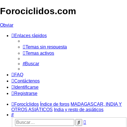
Forociclidos.com
Obviar
Enlaces rápidos
Temas sin respuesta
Temas activos
Buscar
FAQ
Contáctenos
Identificarse
Registrarse
Forocíclidos
Índice de foros
MADAGASCAR, INDIA Y
OTROS ASIÁTICOS
India y resto de asiáticos
Buscar
Búsqueda
Buscar
avanzada