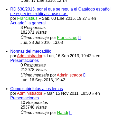
Dom, 17 Ene 2016, 12:14
RD 630/2013, por el que se regula el Catálogo español
de especies exóticas invasoras.
por
Francistrus
»
Sab, 03 Ene 2015, 19:27
» en
Acuariofilia general
3
Respuestas
182371
Vistas
Último mensaje
por
Francistrus
Jue, 28 Jul 2016, 13:08
Normas del mercadillo
por
Administrador
»
Lun, 16 Sep 2013, 19:42
» en
Presentaciones
0
Respuestas
212978
Vistas
Último mensaje
por
Administrador
Lun, 16 Sep 2013, 19:42
Como subir fotos a los temas
por
Administrador
»
Mar, 15 Nov 2011, 18:50
» en
Presentaciones
10
Respuestas
253748
Vistas
Último mensaje
por
Nandi