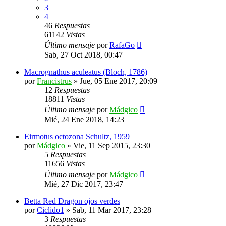
3
4
46
Respuestas
61142
Vistas
Último mensaje
por
RafaGo
Sab, 27 Oct 2018, 00:47
Macrognathus aculeatus (Bloch, 1786)
por
Francistrus
»
Jue, 05 Ene 2017, 20:09
12
Respuestas
18811
Vistas
Último mensaje
por
Mádgico
Mié, 24 Ene 2018, 14:23
Eirmotus octozona Schultz, 1959
por
Mádgico
»
Vie, 11 Sep 2015, 23:30
5
Respuestas
11656
Vistas
Último mensaje
por
Mádgico
Mié, 27 Dic 2017, 23:47
Betta Red Dragon ojos verdes
por
Ciclido1
»
Sab, 11 Mar 2017, 23:28
3
Respuestas