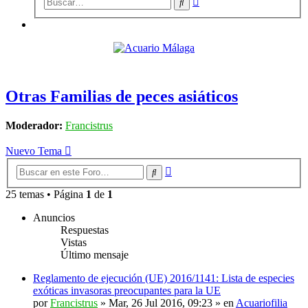
Buscar
avanzada
Otras Familias de peces asiáticos
Moderador:
Francistrus
Nuevo Tema
Búsqueda
Buscar
avanzada
25 temas • Página
1
de
1
Anuncios
Respuestas
Vistas
Último mensaje
Reglamento de ejecución (UE) 2016/1141: Lista de especies
exóticas invasoras preocupantes para la UE
por
Francistrus
»
Mar, 26 Jul 2016, 09:23
» en
Acuariofilia