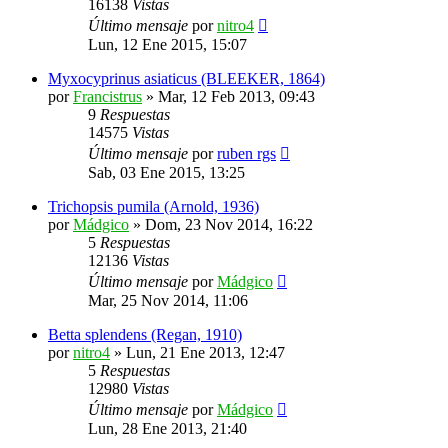
16138
Vistas
Último mensaje
por
nitro4
Lun, 12 Ene 2015, 15:07
Myxocyprinus asiaticus (BLEEKER, 1864)
por
Francistrus
»
Mar, 12 Feb 2013, 09:43
9
Respuestas
14575
Vistas
Último mensaje
por
ruben rgs
Sab, 03 Ene 2015, 13:25
Trichopsis pumila (Arnold, 1936)
por
Mádgico
»
Dom, 23 Nov 2014, 16:22
5
Respuestas
12136
Vistas
Último mensaje
por
Mádgico
Mar, 25 Nov 2014, 11:06
Betta splendens (Regan, 1910)
por
nitro4
»
Lun, 21 Ene 2013, 12:47
5
Respuestas
12980
Vistas
Último mensaje
por
Mádgico
Lun, 28 Ene 2013, 21:40