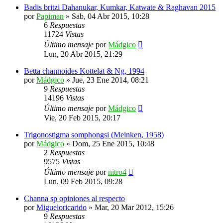
Badis britzi Dahanukar, Kumkar, Katwate & Raghavan 2015
por
Papiman
»
Sab, 04 Abr 2015, 10:28
6
Respuestas
11724
Vistas
Último mensaje
por
Mádgico
Lun, 20 Abr 2015, 21:29
Betta channoides Kottelat & Ng, 1994
por
Mádgico
»
Jue, 23 Ene 2014, 08:21
9
Respuestas
14196
Vistas
Último mensaje
por
Mádgico
Vie, 20 Feb 2015, 20:17
Trigonostigma somphongsi (Meinken, 1958)
por
Mádgico
»
Dom, 25 Ene 2015, 10:48
2
Respuestas
9575
Vistas
Último mensaje
por
nitro4
Lun, 09 Feb 2015, 09:28
Channa sp opiniones al respecto
por
Migueloricarido
»
Mar, 20 Mar 2012, 15:26
9
Respuestas