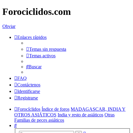
Forociclidos.com
Obviar
Enlaces rápidos
Temas sin respuesta
Temas activos
Buscar
FAQ
Contáctenos
Identificarse
Registrarse
Forocíclidos
Índice de foros
MADAGASCAR, INDIA Y
OTROS ASIÁTICOS
India y resto de asiáticos
Otras
Familias de peces asiáticos
Buscar
Búsqueda