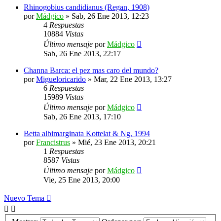
Rhinogobius candidianus (Regan, 1908)
por
Mádgico
»
Sab, 26 Ene 2013, 12:23
4
Respuestas
10884
Vistas
Último mensaje
por
Mádgico
Sab, 26 Ene 2013, 22:17
Channa Barca: el pez mas caro del mundo?
por
Migueloricarido
»
Mar, 22 Ene 2013, 13:27
6
Respuestas
15989
Vistas
Último mensaje
por
Mádgico
Sab, 26 Ene 2013, 17:10
Betta albimarginata Kottelat & Ng, 1994
por
Francistrus
»
Mié, 23 Ene 2013, 20:21
1
Respuestas
8587
Vistas
Último mensaje
por
Mádgico
Vie, 25 Ene 2013, 20:00
Nuevo Tema