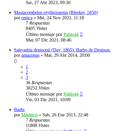
Jue, 27 Abr 2023, 09:30
Mastacembelus erythroraenia (Bleeker, 1850)
por
omica
»
Mié, 24 Nov 2021, 11:18
7
Respuestas
8405
Vistas
Último mensaje
por
Pablo44
Mar, 07 Dic 2021, 08:46
Sahyadria denisonii (Day, 1865): Barbo de Denison.
por
amazonas
»
Mar, 29 Abr 2014, 20:00
1
2
3
36
Respuestas
38252
Vistas
Último mensaje
por
Pablo44
Vie, 03 Dic 2021, 10:09
Badis
por
Mádgico
»
Sab, 26 Ene 2013, 22:48
7
Respuestas
11808
Vistas