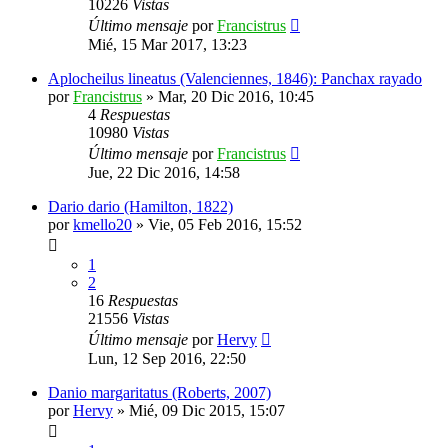
10226
Vistas
Último mensaje
por
Francistrus
Mié, 15 Mar 2017, 13:23
Aplocheilus lineatus (Valenciennes, 1846): Panchax rayado
por
Francistrus
»
Mar, 20 Dic 2016, 10:45
4
Respuestas
10980
Vistas
Último mensaje
por
Francistrus
Jue, 22 Dic 2016, 14:58
Dario dario (Hamilton, 1822)
por
kmello20
»
Vie, 05 Feb 2016, 15:52
1
2
16
Respuestas
21556
Vistas
Último mensaje
por
Hervy
Lun, 12 Sep 2016, 22:50
Danio margaritatus (Roberts, 2007)
por
Hervy
»
Mié, 09 Dic 2015, 15:07