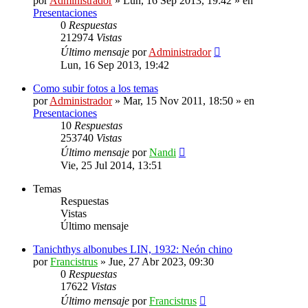
por
Administrador
»
Lun, 16 Sep 2013, 19:42
» en
Presentaciones
0
Respuestas
212974
Vistas
Último mensaje
por
Administrador
Lun, 16 Sep 2013, 19:42
Como subir fotos a los temas
por
Administrador
»
Mar, 15 Nov 2011, 18:50
» en
Presentaciones
10
Respuestas
253740
Vistas
Último mensaje
por
Nandi
Vie, 25 Jul 2014, 13:51
Temas
Respuestas
Vistas
Último mensaje
Tanichthys albonubes LIN, 1932: Neón chino
por
Francistrus
»
Jue, 27 Abr 2023, 09:30
0
Respuestas
17622
Vistas
Último mensaje
por
Francistrus