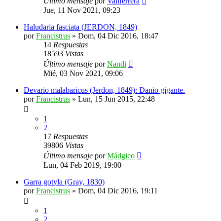
Último mensaje
por
Vallferrera
Jue, 11 Nov 2021, 09:23
Haludaria fasciata (JERDON, 1849)
por
Francistrus
»
Dom, 04 Dic 2016, 18:47
14
Respuestas
18593
Vistas
Último mensaje
por
Nandi
Mié, 03 Nov 2021, 09:06
Devario malabaricus (Jerdon, 1849): Danio gigante.
por
Francistrus
»
Lun, 15 Jun 2015, 22:48
1
2
17
Respuestas
39806
Vistas
Último mensaje
por
Mádgico
Lun, 04 Feb 2019, 19:00
Garra gotyla (Gray, 1830)
por
Francistrus
»
Dom, 04 Dic 2016, 19:11
1
2