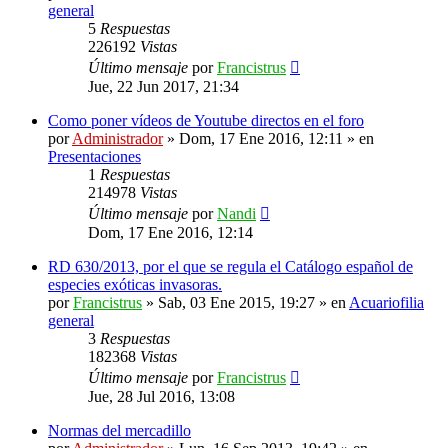
general
5
Respuestas
226192
Vistas
Último mensaje
por
Francistrus
Jue, 22 Jun 2017, 21:34
Como poner vídeos de Youtube directos en el foro
por
Administrador
»
Dom, 17 Ene 2016, 12:11
» en
Presentaciones
1
Respuestas
214978
Vistas
Último mensaje
por
Nandi
Dom, 17 Ene 2016, 12:14
RD 630/2013, por el que se regula el Catálogo español de
especies exóticas invasoras.
por
Francistrus
»
Sab, 03 Ene 2015, 19:27
» en
Acuariofilia
general
3
Respuestas
182368
Vistas
Último mensaje
por
Francistrus
Jue, 28 Jul 2016, 13:08
Normas del mercadillo