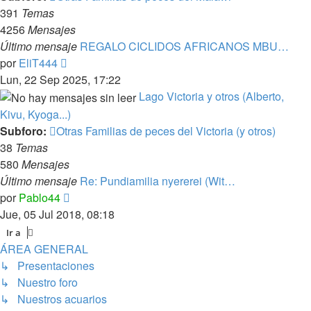
391
Temas
4256
Mensajes
Último mensaje
REGALO CICLIDOS AFRICANOS MBU…
Ver
por
EliT444
último
Lun, 22 Sep 2025, 17:22
mensaje
Lago Victoria y otros (Alberto,
Kivu, Kyoga...)
Subforo:
Otras Familias de peces del Victoria (y otros)
38
Temas
580
Mensajes
Último mensaje
Re: Pundiamilia nyererei (Wit…
Ver
por
Pablo44
último
Jue, 05 Jul 2018, 08:18
mensaje
Ir a
ÁREA GENERAL
↳ Presentaciones
↳ Nuestro foro
↳ Nuestros acuarios