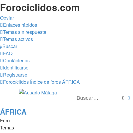
Forociclidos.com
Obviar
Enlaces rápidos
Temas sin respuesta
Temas activos
Buscar
FAQ
Contáctenos
Identificarse
Registrarse
Forocíclidos
Índice de foros
ÁFRICA
Busc
B
ÁFRICA
Foro
Temas