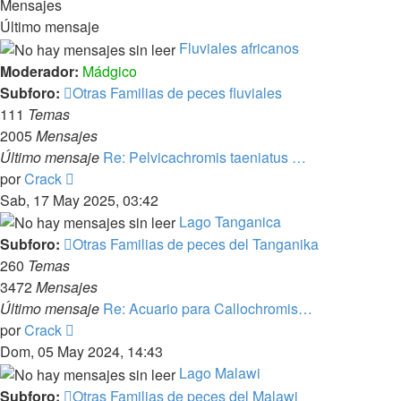
Mensajes
Último mensaje
Fluviales africanos
Moderador:
Mádgico
Subforo:
Otras Familias de peces fluviales
111
Temas
2005
Mensajes
Último mensaje
Re: Pelvicachromis taeniatus …
Ver
por
Crack
último
Sab, 17 May 2025, 03:42
mensaje
Lago Tanganica
Subforo:
Otras Familias de peces del Tanganika
260
Temas
3472
Mensajes
Último mensaje
Re: Acuario para Callochromis…
Ver
por
Crack
último
Dom, 05 May 2024, 14:43
mensaje
Lago Malawi
Subforo:
Otras Familias de peces del Malawi