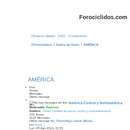
Forociclidos.com
Enlaces rápidos
FAQ
Contáctenos
Forocíclidos
Índice de foros
AMÉRICA
AMÉRICA
Foro
Temas
Mensajes
Último mensaje
América Central y Norteamérica
Moderador:
Papiman
Subforo:
Otras Familias de peces centro y norteamericanos.
155
Temas
4135
Mensajes
Último mensaje
Re: Thorichthys meeki (Brind,…
V
por
Crack
e
Lun, 05 Ago 2024, 22:55