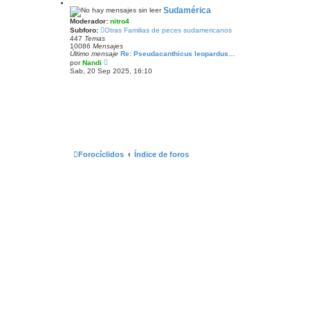
r
ú
Sudamérica
l
Moderador:
nitro4
t
Subforo:
Otras Familias de peces sudamericanos
i
447
Temas
m
10086
Mensajes
o
Último mensaje
Re: Pseudacanthicus leopardus…
m
V
e
por
Nandi
e
n
Sab, 20 Sep 2025, 16:10
r
s
ú
a
l
j
t
e
i
m
o
m
e
n
s
Forocíclidos
Índice de foros
a
j
e