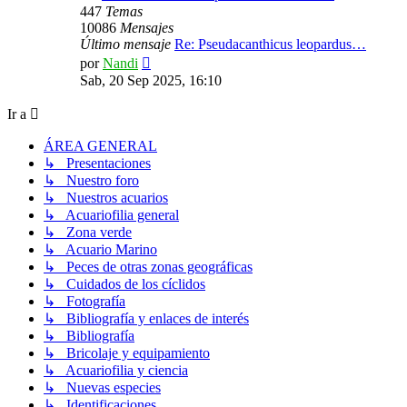
447
Temas
10086
Mensajes
Último mensaje
Re: Pseudacanthicus leopardus…
Ver
por
Nandi
último
Sab, 20 Sep 2025, 16:10
mensaje
Ir a
ÁREA GENERAL
↳ Presentaciones
↳ Nuestro foro
↳ Nuestros acuarios
↳ Acuariofilia general
↳ Zona verde
↳ Acuario Marino
↳ Peces de otras zonas geográficas
↳ Cuidados de los cíclidos
↳ Fotografía
↳ Bibliografía y enlaces de interés
↳ Bibliografía
↳ Bricolaje y equipamiento
↳ Acuariofilia y ciencia
↳ Nuevas especies
↳ Identificaciones