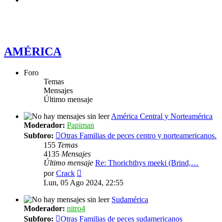
AMÉRICA
Foro
Temas
Mensajes
Último mensaje
América Central y Norteamérica
Moderador:
Papiman
Subforo:
Otras Familias de peces centro y norteamericanos.
155
Temas
4135
Mensajes
Último mensaje
Re: Thorichthys meeki (Brind,…
Ver
por
Crack
último
Lun, 05 Ago 2024, 22:55
mensaje
Sudamérica
Moderador:
nitro4
Subforo:
Otras Familias de peces sudamericanos