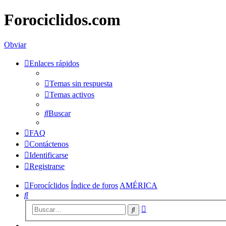
Forociclidos.com
Obviar
Enlaces rápidos
Temas sin respuesta
Temas activos
Buscar
FAQ
Contáctenos
Identificarse
Registrarse
Forocíclidos
Índice de foros
AMÉRICA
Buscar
Búsqueda
Buscar
avanzada