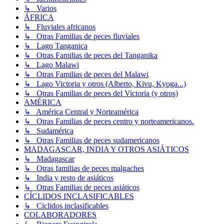
↳ Varios
ÁFRICA
↳ Fluviales africanos
↳ Otras Familias de peces fluviales
↳ Lago Tanganica
↳ Otras Familias de peces del Tanganika
↳ Lago Malawi
↳ Otras Familias de peces del Malawi
↳ Lago Victoria y otros (Alberto, Kivu, Kyoga...)
↳ Otras Familias de peces del Victoria (y otros)
AMÉRICA
↳ América Central y Norteamérica
↳ Otras Familias de peces centro y norteamericanos.
↳ Sudamérica
↳ Otras Familias de peces sudamericanos
MADAGASCAR, INDIA Y OTROS ASIÁTICOS
↳ Madagascar
↳ Otras familias de peces malgaches
↳ India y resto de asiáticos
↳ Otras Familias de peces asiáticos
CÍCLIDOS INCLASIFICABLES
↳ Ciclidos inclasificables
COLABORADORES