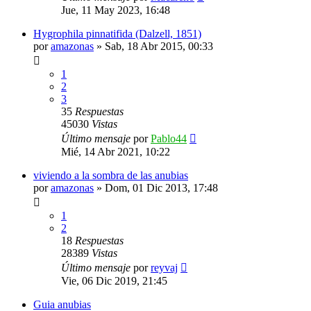
Jue, 11 May 2023, 16:48
Hygrophila pinnatifida (Dalzell, 1851)
por
amazonas
»
Sab, 18 Abr 2015, 00:33
1
2
3
35
Respuestas
45030
Vistas
Último mensaje
por
Pablo44
Mié, 14 Abr 2021, 10:22
viviendo a la sombra de las anubias
por
amazonas
»
Dom, 01 Dic 2013, 17:48
1
2
18
Respuestas
28389
Vistas
Último mensaje
por
reyvaj
Vie, 06 Dic 2019, 21:45
Guia anubias