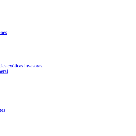
ones
ies exóticas invasoras.
neral
nes