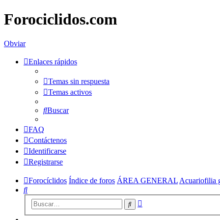
Forociclidos.com
Obviar
Enlaces rápidos
Temas sin respuesta
Temas activos
Buscar
FAQ
Contáctenos
Identificarse
Registrarse
Forocíclidos
Índice de foros
ÁREA GENERAL
Acuariofilia 
Buscar
Búsqueda
Buscar
avanzada