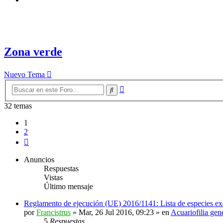
Zona verde
Nuevo Tema
Búsqueda
Buscar
avanzada
32 temas
1
2
Siguiente
Anuncios
Respuestas
Vistas
Último mensaje
Reglamento de ejecución (UE) 2016/1141: Lista de especies ex
por
Francistrus
»
Mar, 26 Jul 2016, 09:23
» en
Acuariofilia gen
5
Respuestas