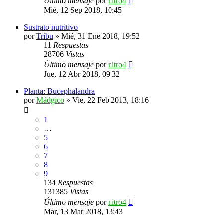
Último mensaje
por
nitro4
Mié, 12 Sep 2018, 10:45
Sustrato nutritivo
por
Tribu
»
Mié, 31 Ene 2018, 19:52
11
Respuestas
28706
Vistas
Último mensaje
por
nitro4
Jue, 12 Abr 2018, 09:32
Planta: Bucephalandra
por
Mádgico
»
Vie, 22 Feb 2013, 18:16
1
…
5
6
7
8
9
134
Respuestas
131385
Vistas
Último mensaje
por
nitro4
Mar, 13 Mar 2018, 13:43