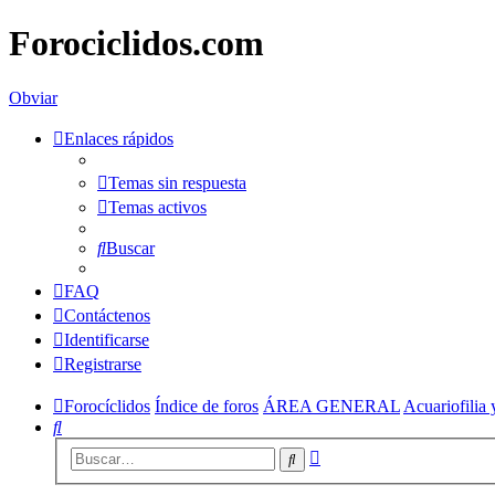
Forociclidos.com
Obviar
Enlaces rápidos
Temas sin respuesta
Temas activos
Buscar
FAQ
Contáctenos
Identificarse
Registrarse
Forocíclidos
Índice de foros
ÁREA GENERAL
Acuariofilia 
Buscar
Búsqueda
Buscar
avanzada