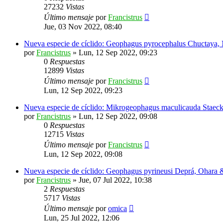
27232
Vistas
Último mensaje
por
Francistrus
Jue, 03 Nov 2022, 08:40
Nueva especie de cíclido: Geophagus pyrocephalus Chuctaya,
por
Francistrus
»
Lun, 12 Sep 2022, 09:23
0
Respuestas
12899
Vistas
Último mensaje
por
Francistrus
Lun, 12 Sep 2022, 09:23
Nueva especie de cíclido: Mikrogeophagus maculicauda Staeck
por
Francistrus
»
Lun, 12 Sep 2022, 09:08
0
Respuestas
12715
Vistas
Último mensaje
por
Francistrus
Lun, 12 Sep 2022, 09:08
Nueva especie de cíclido: Geophagus pyrineusi Deprá, Ohara 
por
Francistrus
»
Jue, 07 Jul 2022, 10:38
2
Respuestas
5717
Vistas
Último mensaje
por
omica
Lun, 25 Jul 2022, 12:06