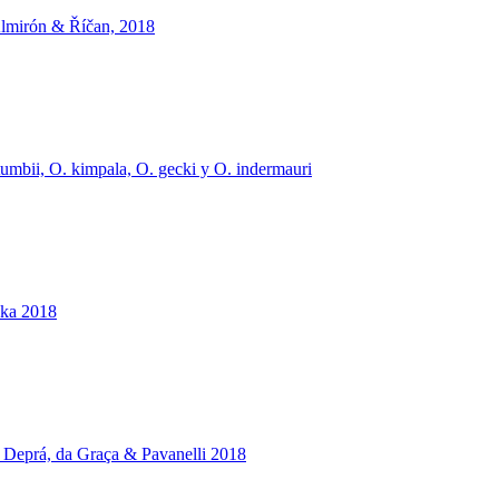
 Almirón & Říčan, 2018
umbii, O. kimpala, O. gecki y O. indermauri
oka 2018
, Deprá, da Graça & Pavanelli 2018