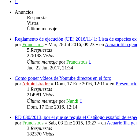
Siguiente
Anuncios
Respuestas
Vistas
Último mensaje
Reglamento de ejecución (UE) 2016/1141: Lista de especies ex
por
Francistrus
»
Mar, 26 Jul 2016, 09:23
» en
Acuariofilia gen
5
Respuestas
226198
Vistas
Último mensaje
por
Francistrus
Jue, 22 Jun 2017, 21:34
Como poner vídeos de Youtube directos en el foro
por
Administrador
»
Dom, 17 Ene 2016, 12:11
» en
Presentaci
1
Respuestas
214981
Vistas
Último mensaje
por
Nandi
Dom, 17 Ene 2016, 12:14
RD 630/2013, por el que se regula el Catálogo español de espec
por
Francistrus
»
Sab, 03 Ene 2015, 19:27
» en
Acuariofilia ge
3
Respuestas
182370
Vistas