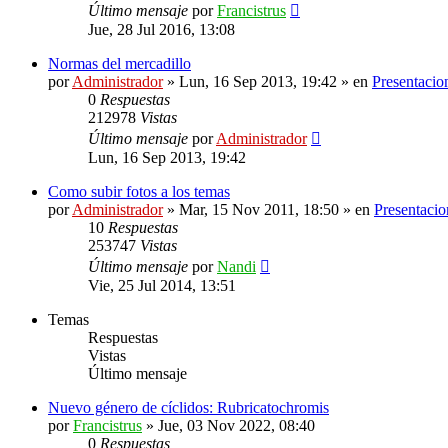
Último mensaje
por
Francistrus
Jue, 28 Jul 2016, 13:08
Normas del mercadillo
por
Administrador
»
Lun, 16 Sep 2013, 19:42
» en
Presentacio
0
Respuestas
212978
Vistas
Último mensaje
por
Administrador
Lun, 16 Sep 2013, 19:42
Como subir fotos a los temas
por
Administrador
»
Mar, 15 Nov 2011, 18:50
» en
Presentacio
10
Respuestas
253747
Vistas
Último mensaje
por
Nandi
Vie, 25 Jul 2014, 13:51
Temas
Respuestas
Vistas
Último mensaje
Nuevo género de cíclidos: Rubricatochromis
por
Francistrus
»
Jue, 03 Nov 2022, 08:40
0
Respuestas