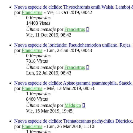
Nueva especie de cíclido: Thysochromis emili Walsh, Lamboj 
por
Francistrus
»
Vie, 11 Oct 2019, 08:42
0
Respuestas
14403
Vistas
Último mensaje
por
Francistrus
Vie, 11 Oct 2019, 08:42
Nueva especie de loricárido: Pseudohemiodon unillano, Rojas
por
Francistrus
»
Lun, 22 Jul 2019, 08:43
0
Respuestas
7818
Vistas
Último mensaje
por
Francistrus
Lun, 22 Jul 2019, 08:43
Nueva especie de cíclido: Apistogramma psammophila, Staeck
por
Francistrus
»
Mié, 13 Mar 2019, 08:53
1
Respuestas
8460
Vistas
Último mensaje
por
Mádgico
Vie, 15 Mar 2019, 19:45
Nueva especie de cíclido: Trematocranus pachychilus Dierick
por
Francistrus
»
Lun, 26 Mar 2018, 11:10
1
Respuestas