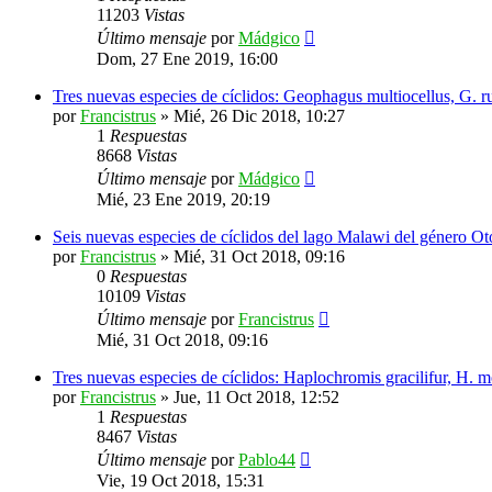
11203
Vistas
Último mensaje
por
Mádgico
Dom, 27 Ene 2019, 16:00
Tres nuevas especies de cíclidos: Geophagus multiocellus, G. r
por
Francistrus
»
Mié, 26 Dic 2018, 10:27
1
Respuestas
8668
Vistas
Último mensaje
por
Mádgico
Mié, 23 Ene 2019, 20:19
Seis nuevas especies de cíclidos del lago Malawi del género O
por
Francistrus
»
Mié, 31 Oct 2018, 09:16
0
Respuestas
10109
Vistas
Último mensaje
por
Francistrus
Mié, 31 Oct 2018, 09:16
Tres nuevas especies de cíclidos: Haplochromis gracilifur, H. mo
por
Francistrus
»
Jue, 11 Oct 2018, 12:52
1
Respuestas
8467
Vistas
Último mensaje
por
Pablo44
Vie, 19 Oct 2018, 15:31