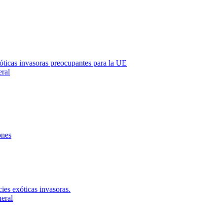
óticas invasoras preocupantes para la UE
eral
ones
ies exóticas invasoras.
neral