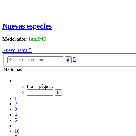
Nuevas especies
Moderador:
IsraelMS
Nuevo Tema
Búsqueda
Buscar
avanzada
243 temas
Página
1
Ir a la página:
de
10
1
2
3
4
5
…
10