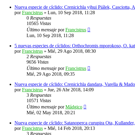
Nueva especie de cíclido: Crenicichla yjhui Piálek, Casciotta,
por
Francistrus
»
Lun, 10 Sep 2018, 11:28
0
Respuestas
10565
Vistas
Último mensaje
por
Francistrus
Lun, 10 Sep 2018, 11:28
5 nuevas especies de cíclidos: Orthochromis mporokoso, O. kat
por
Francistrus
»
Mié, 29 Ago 2018, 08:30
2
Respuestas
9656
Vistas
Último mensaje
por
Francistrus
Mié, 29 Ago 2018, 09:35
Nueva especie de cíclido: Crenicichla dandara, Varella & Mad
por
Francistrus
»
Jue, 26 Abr 2018, 14:09
3
Respuestas
10571
Vistas
Último mensaje
por
Mádgico
Mié, 02 May 2018, 20:21
Nueva especie de cíclido: Satanoperca curupira Ota, Kullander
por
Francistrus
»
Mié, 14 Feb 2018, 20:13
3
Respuestas