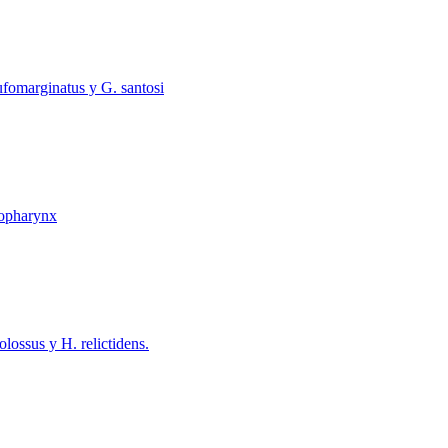
ufomarginatus y G. santosi
topharynx
lossus y H. relictidens.