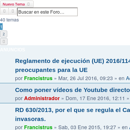
Nuevo Tema
Buscar
Búsqueda avanzada
40 temas
1
2
Siguiente
ANUNCIOS
Reglamento de ejecución (UE) 2016/114
preocupantes para la UE
por
Francistrus
»
Mar, 26 Jul 2016, 09:23
» en
A
Como poner vídeos de Youtube directos
por
Administrador
»
Dom, 17 Ene 2016, 12:11
»
RD 630/2013, por el que se regula el C
invasoras.
por
Francistrus
»
Sab, 03 Ene 2015, 19:27
» en