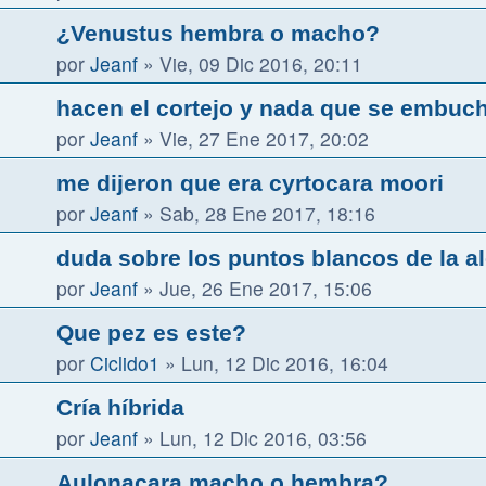
¿Venustus hembra o macho?
por
Jeanf
»
Vie, 09 Dic 2016, 20:11
hacen el cortejo y nada que se embuc
por
Jeanf
»
Vie, 27 Ene 2017, 20:02
me dijeron que era cyrtocara moori
por
Jeanf
»
Sab, 28 Ene 2017, 18:16
duda sobre los puntos blancos de la al
por
Jeanf
»
Jue, 26 Ene 2017, 15:06
Que pez es este?
por
Ciclido1
»
Lun, 12 Dic 2016, 16:04
Cría híbrida
por
Jeanf
»
Lun, 12 Dic 2016, 03:56
Aulonacara macho o hembra?