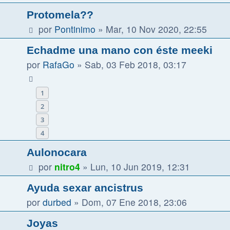
Protomela??
por
Pontinimo
»
Mar, 10 Nov 2020, 22:55
Echadme una mano con éste meeki
por
RafaGo
»
Sab, 03 Feb 2018, 03:17
1
2
3
4
Aulonocara
por
nitro4
»
Lun, 10 Jun 2019, 12:31
Ayuda sexar ancistrus
por
durbed
»
Dom, 07 Ene 2018, 23:06
Joyas