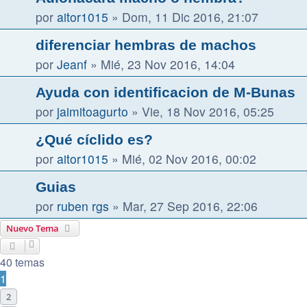
por
aitor1015
»
Dom, 11 Dic 2016, 21:07
diferenciar hembras de machos
por
Jeanf
»
Mié, 23 Nov 2016, 14:04
Ayuda con identificacion de M-Bunas
por
jaimitoagurto
»
Vie, 18 Nov 2016, 05:25
¿Qué cíclido es?
por
aitor1015
»
Mié, 02 Nov 2016, 00:02
Guias
por
ruben rgs
»
Mar, 27 Sep 2016, 22:06
Nuevo Tema
40 temas
1
2