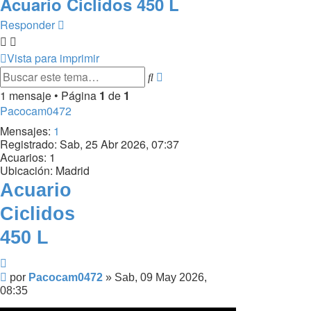
Acuario Ciclidos 450 L
Responder
Vista para imprimir
Búsqueda
Buscar
avanzada
1 mensaje • Página
1
de
1
Pacocam0472
Mensajes:
1
Registrado:
Sab, 25 Abr 2026, 07:37
Acuarios:
1
Ubicación:
Madrid
Acuario
Ciclidos
450 L
Citar
Mensaje
por
Pacocam0472
»
Sab, 09 May 2026,
08:35