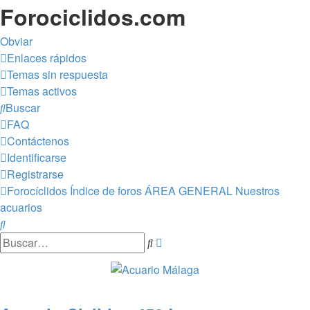
Forociclidos.com
Obviar
Enlaces rápidos
Temas sin respuesta
Temas activos
Buscar
FAQ
Contáctenos
Identificarse
Registrarse
Forocíclidos
Índice de foros
ÁREA GENERAL
Nuestros
acuarios
Buscar
Búsqueda
Buscar
avanzada