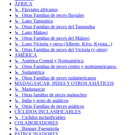
ÁFRICA
↳ Fluviales africanos
↳ Otras Familias de peces fluviales
↳ Lago Tanganica
↳ Otras Familias de peces del Tanganika
↳ Lago Malawi
↳ Otras Familias de peces del Malawi
↳ Lago Victoria y otros (Alberto, Kivu, Kyoga...)
↳ Otras Familias de peces del Victoria (y otros)
AMÉRICA
↳ América Central y Norteamérica
↳ Otras Familias de peces centro y norteamericanos.
↳ Sudamérica
↳ Otras Familias de peces sudamericanos
MADAGASCAR, INDIA Y OTROS ASIÁTICOS
↳ Madagascar
↳ Otras familias de peces malgaches
↳ India y resto de asiáticos
↳ Otras Familias de peces asiáticos
CÍCLIDOS INCLASIFICABLES
↳ Ciclidos inclasificables
COLABORADORES
↳ Bioparc Fuengirola
PATROCINADORES