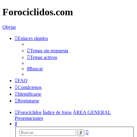
Forociclidos.com
Obviar
Enlaces rápidos
Temas sin respuesta
Temas activos
Buscar
FAQ
Contáctenos
Identificarse
Registrarse
Forocíclidos
Índice de foros
ÁREA GENERAL
Presentaciones
Buscar
Búsqueda
Buscar
avanzada