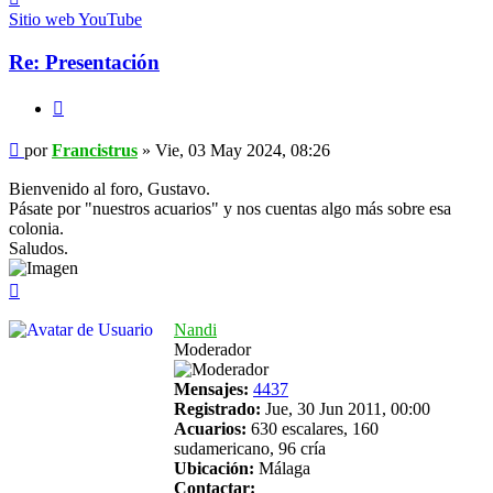
Francistrus
Sitio web
YouTube
Re: Presentación
Citar
Mensaje
por
Francistrus
»
Vie, 03 May 2024, 08:26
Bienvenido al foro, Gustavo.
Pásate por "nuestros acuarios" y nos cuentas algo más sobre esa
colonia.
Saludos.
Arriba
Nandi
Moderador
Mensajes:
4437
Registrado:
Jue, 30 Jun 2011, 00:00
Acuarios:
630 escalares, 160
sudamericano, 96 cría
Ubicación:
Málaga
Contactar: