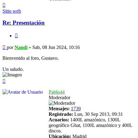
Contactar
Nandi
Sitio web
Re: Presentación
Citar
Mensaje
por
Nandi
»
Sab, 08 Jun 2024, 10:16
Bienvenido al foro, Gustavo.
Un saludo.
Arriba
Pablo44
Moderador
Mensajes:
1739
Registrado:
Lun, 30 Sep 2013, 09:31
Acuarios:
1400L amazónico, 1300L
geográfico Ghat, 1100L amazónico y 400L
discos.
Ubicación:
Madrid