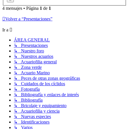
4 mensajes • Página
1
de
1
Volver a “Presentaciones”
Ir a
ÁREA GENERAL
↳ Presentaciones
↳ Nuestro foro
↳ Nuestros acuarios
↳ Acuariofilia general
↳ Zona verde
↳ Acuario Marino
↳ Peces de otras zonas geográficas
↳ Cuidados de los cíclidos
↳ Fotografía
↳ Bibliografía y enlaces de interés
↳ Bibliografía
↳ Bricolaje y equipamiento
↳ Acuariofilia y ciencia
↳ Nuevas especies
↳ Identificaciones
↳ Varios