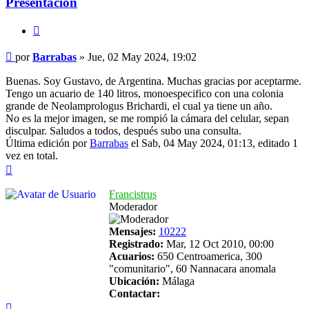
Presentación
Citar
Mensaje
por
Barrabas
»
Jue, 02 May 2024, 19:02
Buenas. Soy Gustavo, de Argentina. Muchas gracias por aceptarme.
Tengo un acuario de 140 litros, monoespecifico con una colonia
grande de Neolamprologus Brichardi, el cual ya tiene un año.
No es la mejor imagen, se me rompió la cámara del celular, sepan
disculpar. Saludos a todos, después subo una consulta.
Última edición por
Barrabas
el Sab, 04 May 2024, 01:13, editado 1
vez en total.
Arriba
Francistrus
Moderador
Mensajes:
10222
Registrado:
Mar, 12 Oct 2010, 00:00
Acuarios:
650 Centroamerica, 300
"comunitario", 60 Nannacara anomala
Ubicación:
Málaga
Contactar:
Contactar