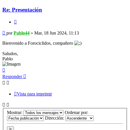
Re: Presentación
Citar
Mensaje
por
Pablo44
»
Mar, 18 Jun 2024, 11:13
Bienvenido a Forociclidos, compañero
Saludos,
Pablo
Arriba
Responder
Vista para imprimir
Mostrar:
Ordenar por:
Dirección: