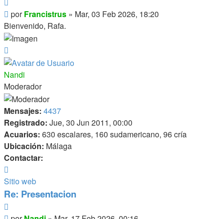
Citar
Mensaje
por
Francistrus
»
Mar, 03 Feb 2026, 18:20
Bienvenido, Rafa.
Arriba
Nandi
Moderador
Mensajes:
4437
Registrado:
Jue, 30 Jun 2011, 00:00
Acuarios:
630 escalares, 160 sudamericano, 96 cría
Ubicación:
Málaga
Contactar:
Contactar
Nandi
Sitio web
Re: Presentacion
Citar
Mensaje
por
Nandi
»
Mar, 17 Feb 2026, 00:16