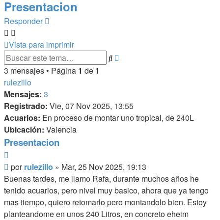
Presentacion
Responder
Vista para imprimir
Búsqueda
Buscar
avanzada
3 mensajes • Página
1
de
1
rulezillo
Mensajes:
3
Registrado:
Vie, 07 Nov 2025, 13:55
Acuarios:
En proceso de montar uno tropical, de 240L
Ubicación:
Valencia
Presentacion
Citar
Mensaje
por
rulezillo
»
Mar, 25 Nov 2025, 19:13
Buenas tardes, me llamo Rafa, durante muchos años he
tenido acuarios, pero nivel muy basico, ahora que ya tengo
mas tiempo, quiero retomarlo pero montandolo bien. Estoy
planteandome en unos 240 Litros, en concreto eheim