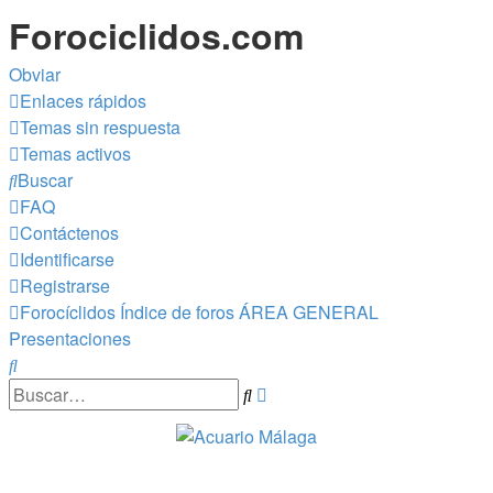
Forociclidos.com
Obviar
Enlaces rápidos
Temas sin respuesta
Temas activos
Buscar
FAQ
Contáctenos
Identificarse
Registrarse
Forocíclidos
Índice de foros
ÁREA GENERAL
Presentaciones
Buscar
Búsqueda
Buscar
avanzada