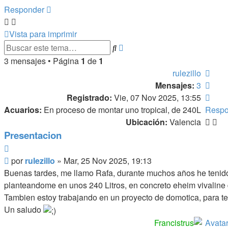
Responder
Vista para imprimir
Búsqueda
Buscar
avanzada
3 mensajes • Página
1
de
1
Arrib
rulezillo
Arrib
Mensajes:
3
Arrib
Registrado:
Vie, 07 Nov 2025, 13:55
Acuarios:
En proceso de montar uno tropical, de 240L
Respo
Ubicación:
Valencia
Presentacion
Citar
Mensaje
por
rulezillo
»
Mar, 25 Nov 2025, 19:13
Buenas tardes, me llamo Rafa, durante muchos años he tenido
planteandome en unos 240 Litros, en concreto eheim vivaline
Tambien estoy trabajando en un proyecto de domotica, para ten
Un saludo
Francistrus