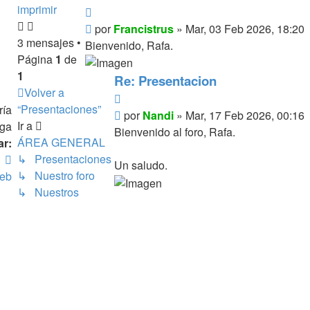
imprimir
Citar
Mensaje
por
Francistrus
»
Mar, 03 Feb 2026, 18:20
3 mensajes •
Bienvenido, Rafa.
Página
1
de
1
Re: Presentacion
Volver a
Citar
“Presentaciones”
ría
Mensaje
por
Nandi
»
Mar, 17 Feb 2026, 00:16
Ir a
ga
Bienvenido al foro, Rafa.
ÁREA GENERAL
ar:
↳ Presentaciones
Contactar
Un saludo.
↳ Nuestro foro
Nandi
web
↳ Nuestros