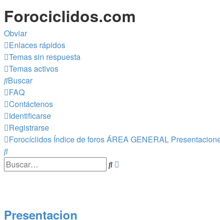
Forociclidos.com
Obviar
Enlaces rápidos
Temas sin respuesta
Temas activos
Buscar
FAQ
Contáctenos
Identificarse
Registrarse
Forocíclidos
Índice de foros
ÁREA GENERAL
Presentacion
Buscar
Búsqueda
Buscar
avanzada
Presentacion