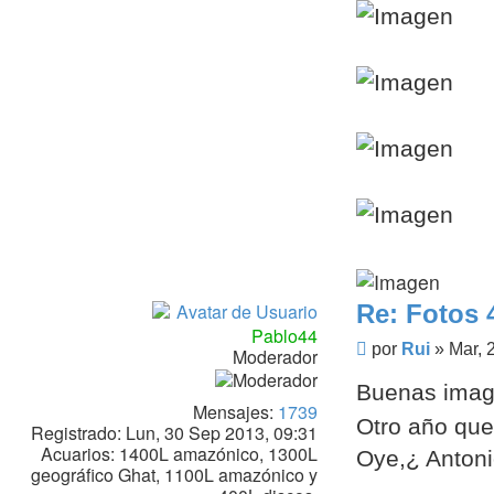
Re: Fotos 
Pablo44
Mensaje
por
Rui
»
Mar, 
Moderador
Buenas imag
Mensajes:
1739
Otro año que
Registrado:
Lun, 30 Sep 2013, 09:31
Acuarios:
1400L amazónico, 1300L
Oye,¿ Antonio
geográfico Ghat, 1100L amazónico y