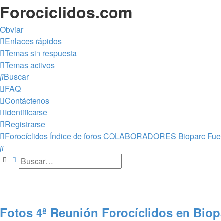
Forociclidos.com
Obviar
Enlaces rápidos
Temas sin respuesta
Temas activos
Buscar
FAQ
Contáctenos
Identificarse
Registrarse
Forocíclidos
Índice de foros
COLABORADORES
Bioparc Fue
Buscar
Buscar
Búsqueda avanzada
Fotos 4ª Reunión Forocíclidos en Biop