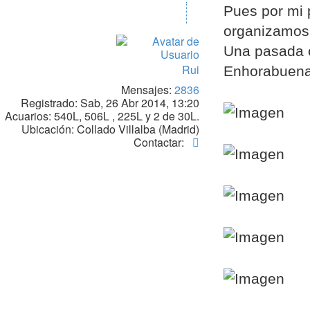
Francistrus
Pues por mi 
organizamos a
Una pasada c
Rui
Enhorabuena 
Mensajes:
2836
Registrado:
Sab, 26 Abr 2014, 13:20
Acuarios:
540L, 506L , 225L y 2 de 30L.
Ubicación:
Collado Villalba (Madrid)
Contactar
Contactar:
Rui