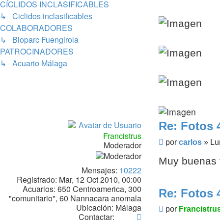
CÍCLIDOS INCLASIFICABLES
↳ Ciclidos inclasificables
COLABORADORES
↳ Bioparc Fuengirola
PATROCINADORES
↳ Acuario Málaga
Re: Fotos 
Francistrus
Mensaje
por
carlos
»
Lu
Moderador
Muy buenas f
Mensajes:
10222
Registrado:
Mar, 12 Oct 2010, 00:00
Acuarios:
650 Centroamerica, 300
Re: Fotos 
"comunitario", 60 Nannacara anomala
Ubicación:
Málaga
Mensaje
por
Francistru
Contactar
Contactar: