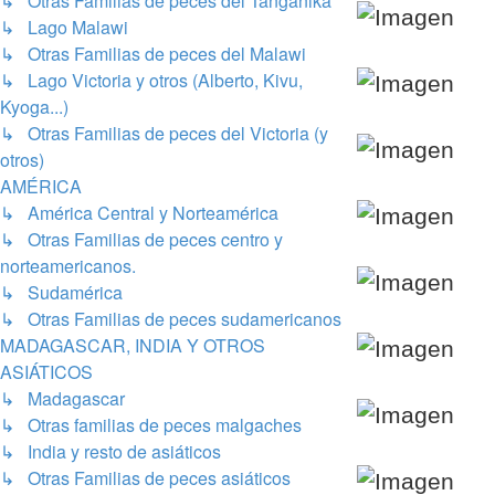
↳ Otras Familias de peces del Tanganika
↳ Lago Malawi
↳ Otras Familias de peces del Malawi
↳ Lago Victoria y otros (Alberto, Kivu,
Kyoga...)
↳ Otras Familias de peces del Victoria (y
otros)
AMÉRICA
↳ América Central y Norteamérica
↳ Otras Familias de peces centro y
norteamericanos.
↳ Sudamérica
↳ Otras Familias de peces sudamericanos
MADAGASCAR, INDIA Y OTROS
ASIÁTICOS
↳ Madagascar
↳ Otras familias de peces malgaches
↳ India y resto de asiáticos
↳ Otras Familias de peces asiáticos