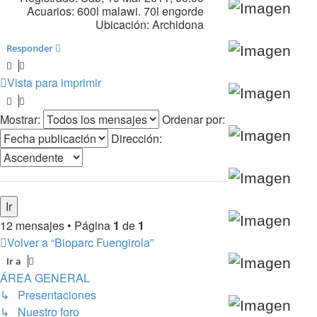
Acuarios:
600l malawi. 70l engorde
Ubicación:
Archidona
Responder
Vista para imprimir
Mostrar:
Ordenar por:
Dirección:
12 mensajes • Página
1
de
1
Volver a “Bioparc Fuengirola”
Ir a
ÁREA GENERAL
↳ Presentaciones
↳ Nuestro foro