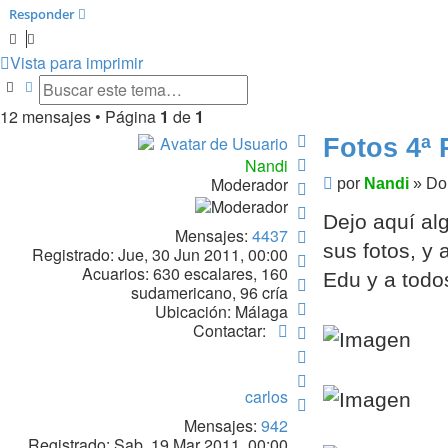
Responder
Vista para imprimir
Buscar
Búsqueda avanzada
12 mensajes • Página
1
de
1
Arriba
Fotos 4ª 
Arriba
Nandi
Moderador
Mensaje
por
Nandi
»
Do
Arriba
Arriba
Dejo aquí alg
Mensajes:
4437
Arriba
sus fotos, y
Registrado:
Jue, 30 Jun 2011, 00:00
Arriba
Acuarios:
630 escalares, 160
Edu y a todos
Arriba
sudamericano, 96 cría
Arriba
Ubicación:
Málaga
Contactar
Contactar:
Arriba
Nandi
Arriba
Arriba
carlos
Arriba
Mensajes:
942
Registrado:
Sab, 19 Mar 2011, 00:00