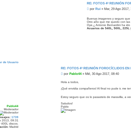
RE: FOTOS 4ª REUNIÓN FO
M
por
Rui
»
Mar, 29 Ago 2017, 
e
n
Buenas imagenes y seguro que
s
Otro año que me quedo con las 
a
Oye,¿ Antonio Bernardini ha ido c
Acuarios de 540L, 500L, 225L 
j
e
RE: FOTOS 4ª REUNIÓN FOROCÍCLIDOS EN
M
por
Pablo44
»
Mié, 30 Ago 2017, 08:40
e
n
Hola a todos,
s
¡Qué envidia compañeros! Al final no pude ir, me te
a
j
Estoy seguro que os lo pasasteis de maravilla, a ver
e
Saludos!
Pablo44
Pablo
Moderador
nsajes:
1739
 2013, 09:31
 400L discos.
ación:
Madrid