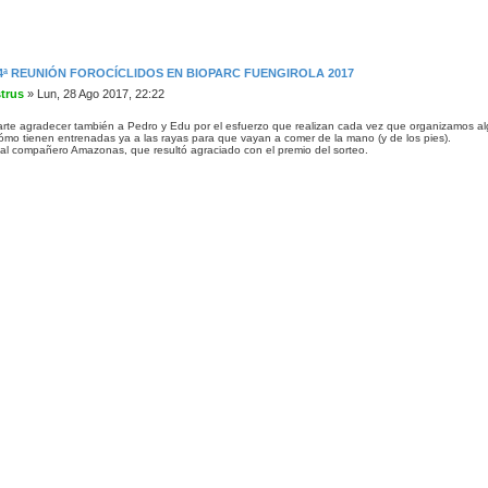
C
o
n
t
4ª REUNIÓN FOROCÍCLIDOS EN BIOPARC FUENGIROLA 2017
a
strus
»
Lun, 28 Ago 2017, 22:22
c
t
a
rte agradecer también a Pedro y Edu por el esfuerzo que realizan cada vez que organizamos algo c
r
mo tienen entrenadas ya a las rayas para que vayan a comer de la mano (y de los pies).
F
l compañero Amazonas, que resultó agraciado con el premio del sorteo.
r
a
n
c
i
s
t
r
u
s