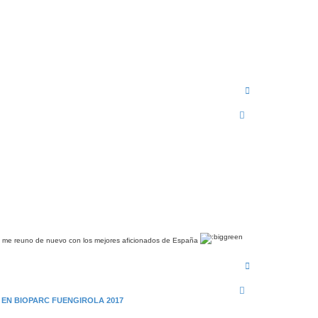
A
r
r
i
b
a
a y me reuno de nuevo con los mejores aficionados de España
A
r
r
i
 EN BIOPARC FUENGIROLA 2017
b
a