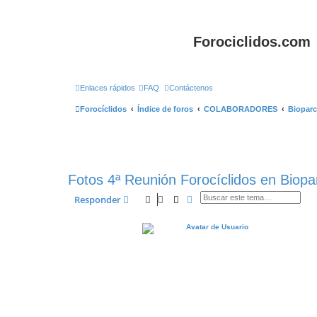
Forociclidos.com
Enlaces rápidos
FAQ
Contáctenos
Forocíclidos
Índice de foros
COLABORADORES
Bioparc
Fotos 4ª Reunión Forocíclidos en Biopa
Buscar
Búsqueda avanzada
Responder