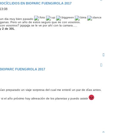
i
ROCÍCLIDOS EN BIOPARC FUENGIROLA 2017
b
a
13:08
 un dia muy bien pasado
ganas. Pero un año de estos seguro que ire con vosotros.
on vosotros? jajajajja se le ve por ahí con la camara.....
y 2 de 30L
A
r
r
i
 BIOPARC FUENGIROLA 2017
b
a
nían preparado un viaje sorpresa del cual me enteré un par de días antes.
 si el año próximo hay alineación de los planetas y puedo asistir
A