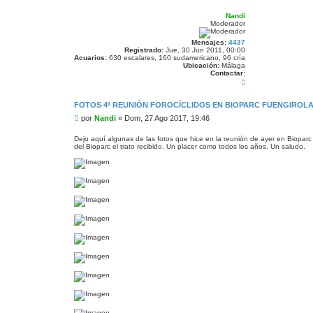
Nandi
Moderador
Mensajes:
4437
Registrado:
Jue, 30 Jun 2011, 00:00
Acuarios:
630 escalares, 160 sudamericano, 96 cría
Ubicación:
Málaga
Contactar:
C
o
n
t
FOTOS 4ª REUNIÓN FOROCÍCLIDOS EN BIOPARC FUENGIROLA
a
M
por
Nandi
»
Dom, 27 Ago 2017, 19:46
c
t
e
a
n
Dejo aquí algunas de las fotos que hice en la reunión de ayer en Bioparc
r
del Bioparc el trato recibido. Un placer como todos los años. Un saludo.
s
N
a
a
n
j
d
e
i