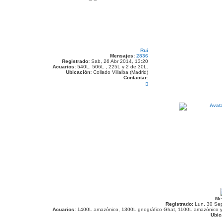
Rui
Mensajes:
2836
Registrado:
Sab, 26 Abr 2014, 13:20
Acuarios:
540L, 506L , 225L y 2 de 30L.
Ubicación:
Collado Villalba (Madrid)
Contactar:
C
o
n
t
a
c
t
a
r
R
u
i
Me
Registrado:
Lun, 30 Sep
Acuarios:
1400L amazónico, 1300L geográfico Ghat, 1100L amazónico y
Ubic