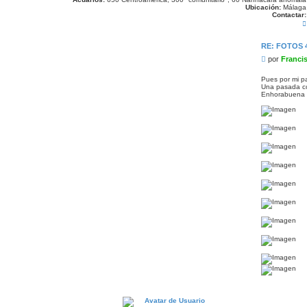
Ubicación:
Málaga
Contactar:
RE: FOTOS 
M
por
Franci
e
n
Pues por mi pa
Una pasada có
s
Enhorabuena a
a
j
e