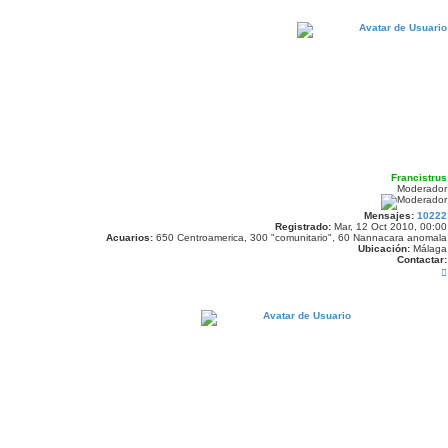
Francistrus
Moderador
Mensajes:
10222
Registrado:
Mar, 12 Oct 2010, 00:00
Acuarios:
650 Centroamerica, 300 "comunitario", 60 Nannacara anomala
Ubicación:
Málaga
Contactar: