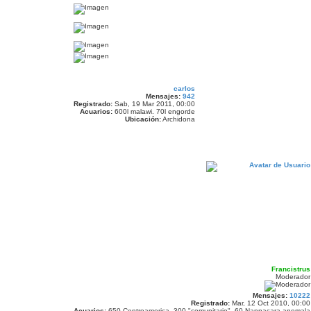
carlos
Mensajes:
942
Registrado:
Sab, 19 Mar 2011, 00:00
Acuarios:
600l malawi. 70l engorde
Ubicación:
Archidona
Francistrus
Moderador
Mensajes:
10222
Registrado:
Mar, 12 Oct 2010, 00:00
Acuarios:
650 Centroamerica, 300 "comunitario", 60 Nannacara anomala