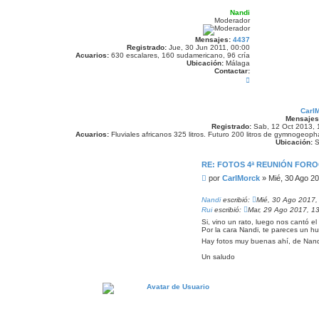
Nandi
Moderador
Mensajes:
4437
Registrado:
Jue, 30 Jun 2011, 00:00
Acuarios:
630 escalares, 160 sudamericano, 96 cría
Ubicación:
Málaga
Contactar:
C
o
n
t
a
Carl
c
Mensajes
t
Registrado:
Sab, 12 Oct 2013, 
a
Acuarios:
Fluviales africanos 325 litros. Futuro 200 litros de gymnogeop
r
Ubicación:
S
N
a
RE: FOTOS 4ª REUNIÓN FORO
n
d
M
por
CarlMorck
»
Mié, 30 Ago 20
i
e
n
Nandi
escribió:
Mié, 30 Ago 2017,
s
Rui
escribió:
Mar, 29 Ago 2017, 1
a
Si, vino un rato, luego nos cantó e
j
Por la cara Nandi, te pareces un hu
e
Hay fotos muy buenas ahí, de Nandi
Un saludo