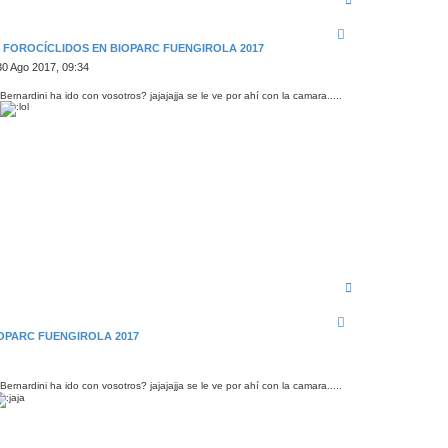
r
r
i
N FOROCÍCLIDOS EN BIOPARC FUENGIROLA 2017
b
a
30 Ago 2017, 09:34
ernardini ha ido con vosotros? jajajajja se le ve por ahí con la camara.....
A
r
r
i
IOPARC FUENGIROLA 2017
b
a
ernardini ha ido con vosotros? jajajajja se le ve por ahí con la camara.....