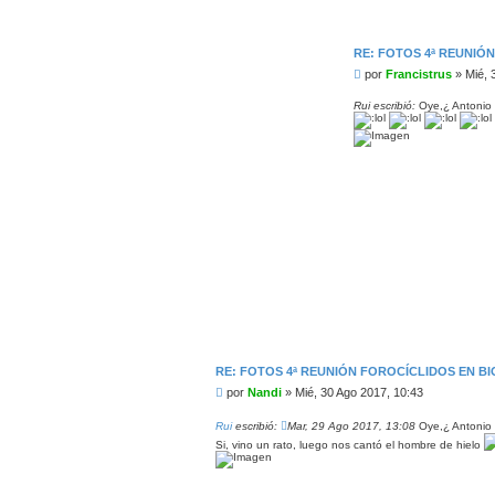
RE: FOTOS 4ª REUNIÓ
M
por
Francistrus
»
Mié, 
e
n
Rui escribió:
Oye,¿ Antonio B
s
a
j
e
C
o
n
t
a
c
t
RE: FOTOS 4ª REUNIÓN FOROCÍCLIDOS EN B
a
M
por
Nandi
»
Mié, 30 Ago 2017, 10:43
r
e
F
r
n
Rui
escribió:
Mar, 29 Ago 2017, 13:08
Oye,¿ Antonio B
a
s
n
Si, vino un rato, luego nos cantó el hombre de hielo
a
c
i
j
s
e
t