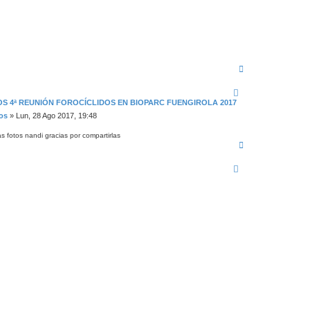
A
r
r
i
OS 4ª REUNIÓN FOROCÍCLIDOS EN BIOPARC FUENGIROLA 2017
b
a
los
»
Lun, 28 Ago 2017, 19:48
 fotos nandi gracias por compartirlas
A
r
r
i
b
a