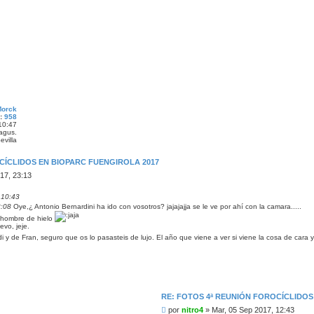
r
u
s
Morck
:
958
10:47
hagus.
evilla
CÍCLIDOS EN BIOPARC FUENGIROLA 2017
17, 23:13
 10:43
3:08
Oye,¿ Antonio Bernardini ha ido con vosotros? jajajajja se le ve por ahí con la camara.....
l hombre de hielo
evo, jeje.
 y de Fran, seguro que os lo pasasteis de lujo. El año que viene a ver si viene la cosa de car
RE: FOTOS 4ª REUNIÓN FOROCÍCLIDOS
M
por
nitro4
»
Mar, 05 Sep 2017, 12:43