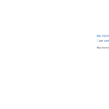
RE: FOT
M
por
car
e
n
Muy buenas
s
a
j
e