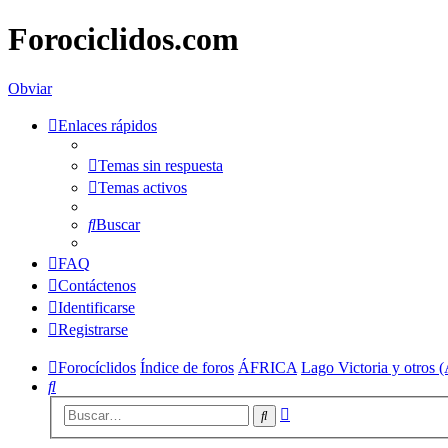
Forociclidos.com
Obviar
Enlaces rápidos
Temas sin respuesta
Temas activos
Buscar
FAQ
Contáctenos
Identificarse
Registrarse
Forocíclidos
Índice de foros
ÁFRICA
Lago Victoria y otros (
Buscar
Búsqueda
Buscar
avanzada