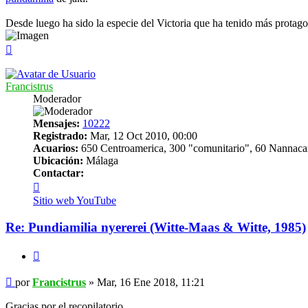
Desde luego ha sido la especie del Victoria que ha tenido más protag
Arriba
Francistrus
Moderador
Mensajes:
10222
Registrado:
Mar, 12 Oct 2010, 00:00
Acuarios:
650 Centroamerica, 300 "comunitario", 60 Nannaca
Ubicación:
Málaga
Contactar:
Contactar
Francistrus
Sitio web
YouTube
Re: Pundiamilia nyererei (Witte-Maas & Witte, 1985)
Citar
Mensaje
por
Francistrus
»
Mar, 16 Ene 2018, 11:21
Gracias por el recopilatorio.