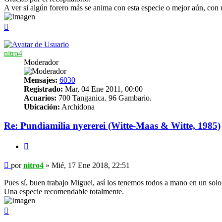
A ver si algún forero más se anima con esta especie o mejor aún, con u
Arriba
nitro4
Moderador
Mensajes:
6030
Registrado:
Mar, 04 Ene 2011, 00:00
Acuarios:
700 Tanganica. 96 Gambario.
Ubicación:
Archidona
Re: Pundiamilia nyererei (Witte-Maas & Witte, 1985)
Citar
Mensaje
por
nitro4
»
Mié, 17 Ene 2018, 22:51
Pues sí, buen trabajo Miguel, así los tenemos todos a mano en un solo
Una especie recomendable totalmente.
Arriba