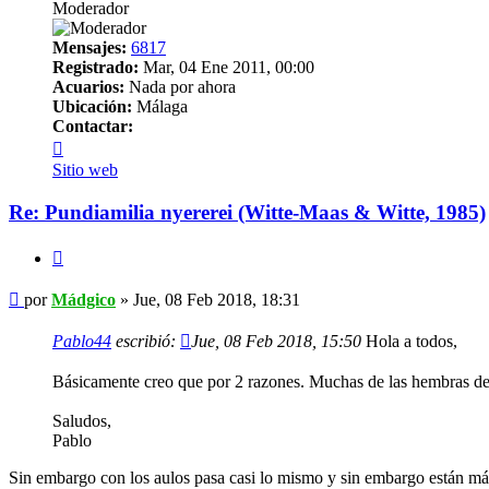
Moderador
Mensajes:
6817
Registrado:
Mar, 04 Ene 2011, 00:00
Acuarios:
Nada por ahora
Ubicación:
Málaga
Contactar:
Contactar
Mádgico
Sitio web
Re: Pundiamilia nyererei (Witte-Maas & Witte, 1985)
Citar
Mensaje
por
Mádgico
»
Jue, 08 Feb 2018, 18:31
Pablo44
escribió:
Jue, 08 Feb 2018, 15:50
Hola a todos,
Básicamente creo que por 2 razones. Muchas de las hembras de es
Saludos,
Pablo
Sin embargo con los aulos pasa casi lo mismo y sin embargo están má