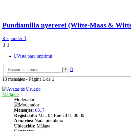
Pundiamilia nyererei (Witte-Maas & Witte
Responder
Vista para imprimir
Búsqueda
Buscar
avanzada
13 mensajes • Página
1
de
1
Mádgico
Moderador
Mensajes:
6817
Registrado:
Mar, 04 Ene 2011, 00:00
Acuarios:
Nada por ahora
Ubicación:
Málaga