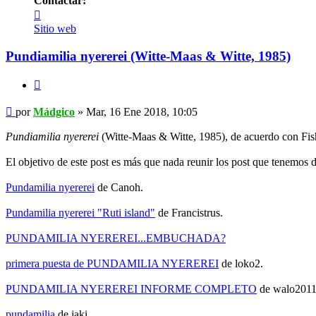
Contactar:
Contactar
Mádgico
Sitio web
Pundiamilia nyererei (Witte-Maas & Witte, 1985)
Citar
Mensaje
por
Mádgico
»
Mar, 16 Ene 2018, 10:05
Pundiamilia nyererei
(Witte-Maas & Witte, 1985), de acuerdo con Fi
El objetivo de este post es más que nada reunir los post que tenemos d
Pundamilia nyererei
de Canoh.
Pundamilia nyererei "Ruti island"
de Francistrus.
PUNDAMILIA NYEREREI...EMBUCHADA?
primera puesta de PUNDAMILIA NYEREREI
de loko2.
PUNDAMILIA NYEREREI INFORME COMPLETO
de walo2011
pundamilia
de jaki.