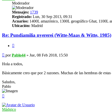
Moderador
Mensajes:
1739
Registrado:
Lun, 30 Sep 2013, 09:31
Acuarios:
1400L amazónico, 1300L geográfico Ghat, 1100L a
Ubicación:
Madrid
Re: Pundiamilia nyererei (Witte-Maas & Witte, 1985)
Citar
Mensaje
por
Pablo44
»
Jue, 08 Feb 2018, 15:50
Hola a todos,
Básicamente creo que por 2 razones. Muchas de las hembras de estas es
Saludos,
Pablo
Arriba
Mádgico