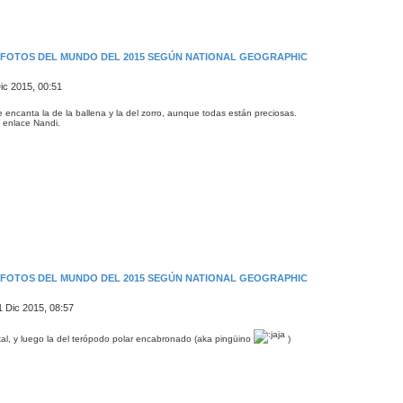
S FOTOS DEL MUNDO DEL 2015 SEGÚN NATIONAL GEOGRAPHIC
ic 2015, 00:51
encanta la de la ballena y la del zorro, aunque todas están preciosas.
e enlace Nandi.
S FOTOS DEL MUNDO DEL 2015 SEGÚN NATIONAL GEOGRAPHIC
1 Dic 2015, 08:57
ikal, y luego la del terópodo polar encabronado (aka pingüino
)