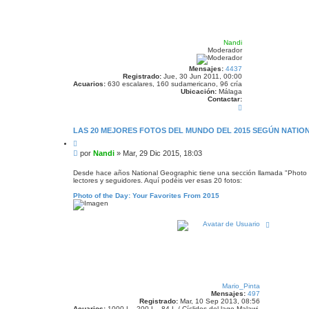
n
z
a
d
a
Nandi
Moderador
Mensajes:
4437
Registrado:
Jue, 30 Jun 2011, 00:00
Acuarios:
630 escalares, 160 sudamericano, 96 cría
Ubicación:
Málaga
Contactar:
C
o
n
t
LAS 20 MEJORES FOTOS DEL MUNDO DEL 2015 SEGÚN NATI
a
C
c
i
t
M
por
Nandi
»
Mar, 29 Dic 2015, 18:03
t
a
e
a
r
n
r
Desde hace años National Geographic tiene una sección llamada "Photo of
N
lectores y seguidores. Aquí podéis ver esas 20 fotos:
s
a
n
a
Photo of the Day: Your Favorites From 2015
d
j
i
e
A
r
r
i
b
a
Mario_Pinta
Mensajes:
497
Registrado:
Mar, 10 Sep 2013, 08:56
Acuarios:
1000 L - 200 L - 84 L / Cíclidos del lago Malawi.