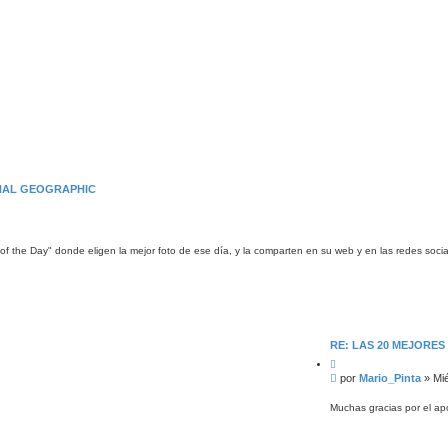
ONAL GEOGRAPHIC
 the Day" donde eligen la mejor foto de ese día, y la comparten en su web y en las redes soci
RE: LAS 20 MEJORE
C
i
M
por
Mario_Pinta
»
Mié
t
e
a
n
r
Muchas gracias por el ap
s
a
j