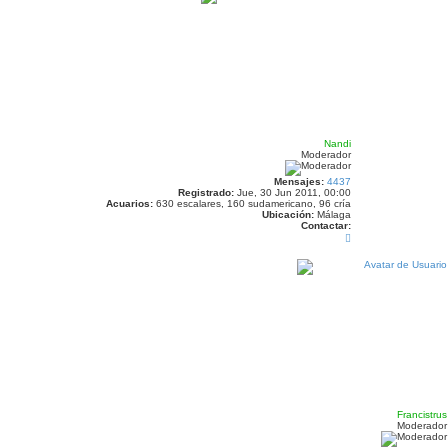
r
r
i
b
a
Nandi
Moderador
Mensajes:
4437
Registrado:
Jue, 30 Jun 2011, 00:00
Acuarios:
630 escalares, 160 sudamericano, 96 cría
Ubicación:
Málaga
Contactar:
C
o
n
t
a
c
t
a
r
N
a
n
d
i
Francistrus
Moderador