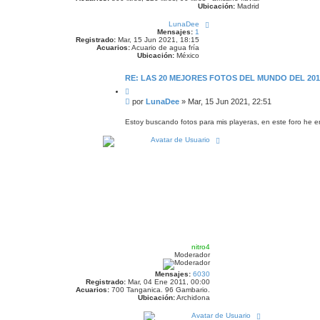
Ubicación:
Madrid
A
LunaDee
r
Mensajes:
1
r
Registrado:
Mar, 15 Jun 2021, 18:15
i
Acuarios:
Acuario de agua fría
b
Ubicación:
México
a
RE: LAS 20 MEJORES FOTOS DEL MUNDO DEL 2
C
i
M
por
LunaDee
»
Mar, 15 Jun 2021, 22:51
t
e
a
n
r
Estoy buscando fotos para mis playeras, en este foro he e
s
A
a
r
j
r
e
i
b
a
nitro4
Moderador
Mensajes:
6030
Registrado:
Mar, 04 Ene 2011, 00:00
Acuarios:
700 Tanganica. 96 Gambario.
Ubicación:
Archidona
A