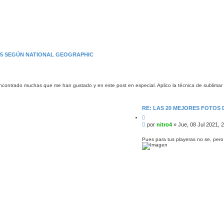
015 SEGÚN NATIONAL GEOGRAPHIC
ncontrado muchas que me han gustado y en este post en especial. Aplico la técnica de sublimar 
RE: LAS 20 MEJORES FOTOS
C
i
M
por
nitro4
»
Jue, 08 Jul 2021, 
t
e
a
n
r
Pues para tus playeras no se, pero
s
a
j
e