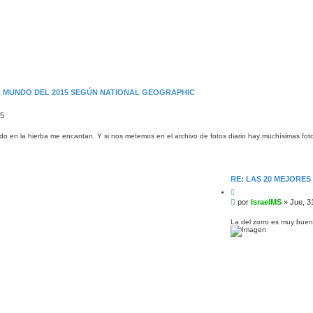
L MUNDO DEL 2015 SEGÚN NATIONAL GEOGRAPHIC
25
scado en la hierba me encantan. Y si nos metemos en el archivo de fotos diario hay muchísimas fo
RE: LAS 20 MEJORE
C
i
M
por
IsraelMS
»
Jue, 3
t
e
a
n
r
La del zorro es muy buena
s
a
j
e