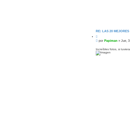
RE: LAS 20 MEJORE
C
i
M
por
Papiman
»
Jue, 3
t
e
a
n
r
Increíbles fotos, si tuvier
s
a
j
e