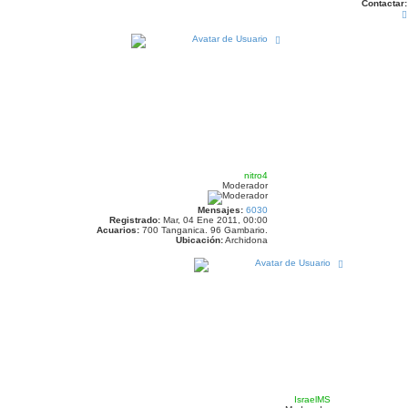
Contactar:
A
r
r
i
b
a
i
nitro4
Moderador
Mensajes:
6030
Registrado:
Mar, 04 Ene 2011, 00:00
Acuarios:
700 Tanganica. 96 Gambario.
Ubicación:
Archidona
A
r
r
i
b
a
IsraelMS