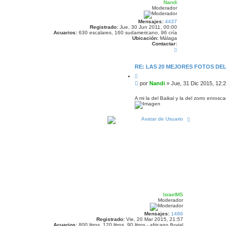
Nandi
Moderador
Mensajes:
4437
Registrado:
Jue, 30 Jun 2011, 00:00
Acuarios:
630 escalares, 160 sudamericano, 96 cría
Ubicación:
Málaga
Contactar:
C
o
n
t
RE: LAS 20 MEJORES FOTOS DE
a
C
c
i
t
M
por
Nandi
»
Jue, 31 Dic 2015, 12:
t
a
e
a
r
n
r
A mi la del Baikal y la del zorro enro
N
s
a
n
a
d
j
A
i
r
e
r
i
b
a
IsraelMS
Moderador
Mensajes:
1486
Registrado:
Vie, 20 Mar 2015, 21:57
Acuarios:
800 litros, 120 litros, 90 litros - africano fluvial