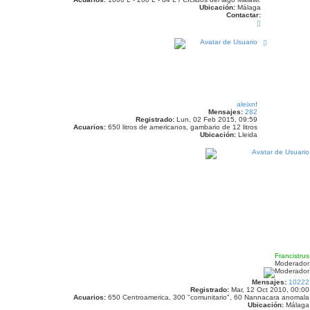
Ubicación:
Málaga
Contactar:
C
o
n
A
t
r
a
r
c
i
t
b
a
a
r
M
a
aleixnf
r
Mensajes:
282
i
Registrado:
Lun, 02 Feb 2015, 09:59
o
Acuarios:
650 litros de americanos, gambario de 12 litros
_
Ubicación:
Lleida
P
i
n
t
a
Francistrus
Moderador
Mensajes:
10222
Registrado:
Mar, 12 Oct 2010, 00:00
Acuarios:
650 Centroamerica, 300 "comunitario", 60 Nannacara anomala
Ubicación:
Málaga