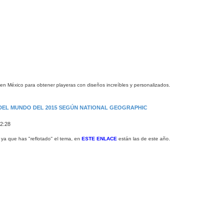
en México para obtener playeras con diseños increíbles y personalizados.
 DEL MUNDO DEL 2015 SEGÚN NATIONAL GEOGRAPHIC
22:28
 ya que has "reflotado" el tema, en
ESTE ENLACE
están las de este año.