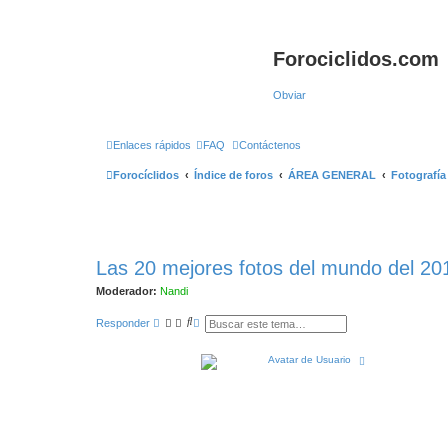
Forociclidos.com
Obviar
Enlaces rápidos
FAQ
Contáctenos
Forocíclidos
Índice de foros
ÁREA GENERAL
Fotografía
Las 20 mejores fotos del mundo del 20
Moderador:
Nandi
B
B
Responder
u
ú
s
s
c
q
A
a
u
r
r
e
r
d
i
b
a
a
a
v
a