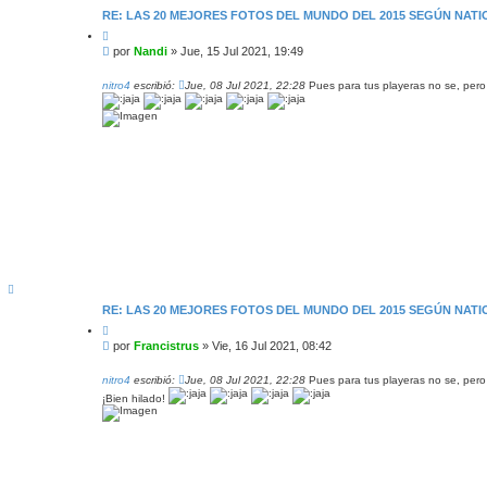
RE: LAS 20 MEJORES FOTOS DEL MUNDO DEL 2015 SEGÚN NAT
C
i
M
por
Nandi
»
Jue, 15 Jul 2021, 19:49
t
e
a
n
r
nitro4
escribió:
Jue, 08 Jul 2021, 22:28
Pues para tus playeras no se, pero
s
a
j
e
A
r
RE: LAS 20 MEJORES FOTOS DEL MUNDO DEL 2015 SEGÚN NAT
r
i
C
b
i
M
por
Francistrus
»
Vie, 16 Jul 2021, 08:42
a
t
e
a
n
r
nitro4
escribió:
Jue, 08 Jul 2021, 22:28
Pues para tus playeras no se, pero
s
¡Bien hilado!
a
j
e