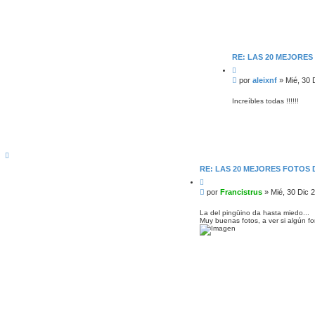
e
RE: LAS 20 MEJORE
C
i
M
por
aleixnf
»
Mié, 30 
t
e
a
n
r
Increíbles todas !!!!!!
s
a
j
e
A
r
RE: LAS 20 MEJORES FOTOS
r
i
C
b
i
M
por
Francistrus
»
Mié, 30 Dic 
a
t
e
a
n
r
La del pingüino da hasta miedo...
Muy buenas fotos, a ver si algún f
s
a
j
e