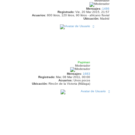
Moderador
Mensajes:
1486
Registrado:
Vie, 20 Mar 2015, 21:57
Acuarios:
800 litros, 120 litros, 90 litros - africano fluvial
Ubicación:
Madrid
A
r
r
i
b
a
Papiman
Moderador
Mensajes:
1683
Registrado:
Mar, 08 Mar 2011, 00:00
Acuarios:
Unos pocos
Ubicación:
Rincón de la Victoria (Málaga)
A
r
r
i
b
a