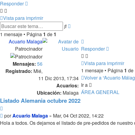
Responder
Vista para imprimir
Búsqueda
Buscar
avanzada
1 mensaje • Página
1
de
1
Arriba
Acuario Malaga
Patrocinador
Responder
Vista para imprimir
Mensajes:
56
1 mensaje • Página
1
de
Registrado:
Mié,
Volver a “Acuario Málag
11 Dic 2013, 17:34
Ir a
Acuarios:
ÁREA GENERAL
Ubicación:
Malaga
Listado Alemania octubre 2022
Citar
Mensaje
por
Acuario Malaga
»
Mar, 04 Oct 2022, 14:22
Hola a todos. Os dejamos el listado de pre-pedidos de nuestro 