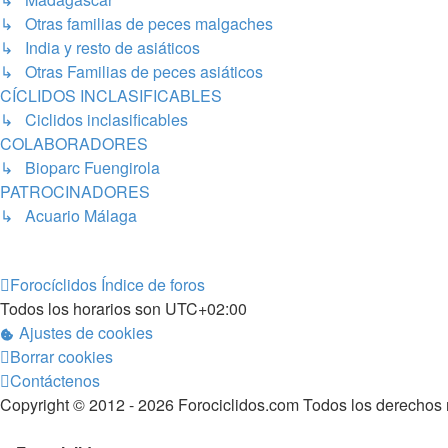
↳ Otras familias de peces malgaches
↳ India y resto de asiáticos
↳ Otras Familias de peces asiáticos
CÍCLIDOS INCLASIFICABLES
↳ Ciclidos inclasificables
COLABORADORES
↳ Bioparc Fuengirola
PATROCINADORES
↳ Acuario Málaga
Forocíclidos
Índice de foros
Todos los horarios son
UTC+02:00
Ajustes de cookies
Borrar cookies
Contáctenos
Copyright © 2012 - 2026 Forociclidos.com Todos los derechos 