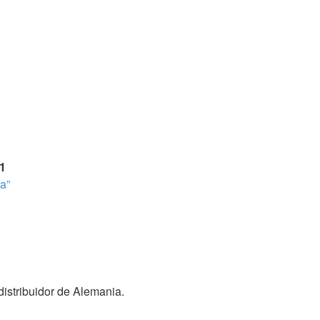
1
a”
distribuidor de Alemania.