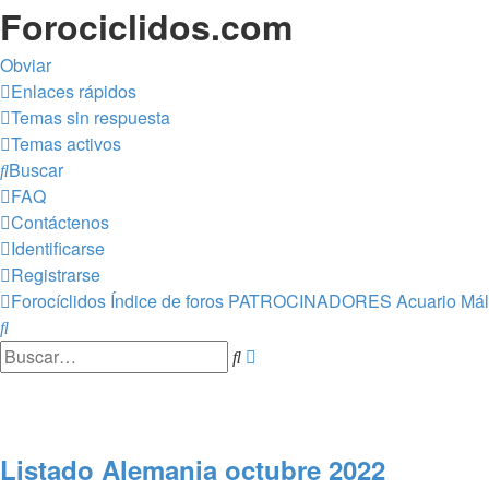
Forociclidos.com
Obviar
Enlaces rápidos
Temas sin respuesta
Temas activos
Buscar
FAQ
Contáctenos
Identificarse
Registrarse
Forocíclidos
Índice de foros
PATROCINADORES
Acuario Má
Buscar
Búsqueda
Buscar
avanzada
Listado Alemania octubre 2022