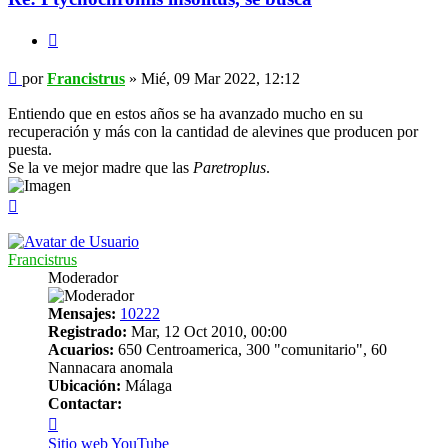
Citar
Mensaje
por
Francistrus
»
Mié, 09 Mar 2022, 12:12
Entiendo que en estos años se ha avanzado mucho en su
recuperación y más con la cantidad de alevines que producen por
puesta.
Se la ve mejor madre que las
Paretroplus
.
Arriba
Francistrus
Moderador
Mensajes:
10222
Registrado:
Mar, 12 Oct 2010, 00:00
Acuarios:
650 Centroamerica, 300 "comunitario", 60
Nannacara anomala
Ubicación:
Málaga
Contactar:
Contactar
Francistrus
Sitio web
YouTube