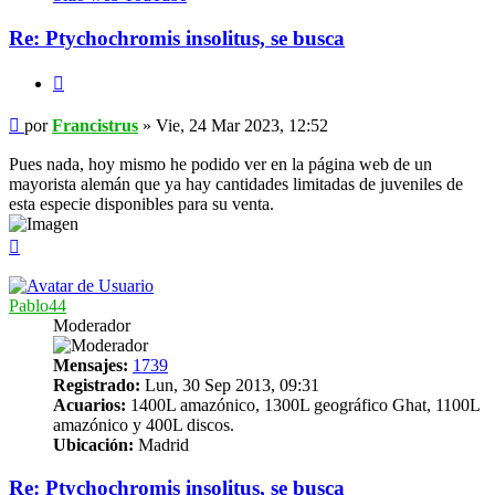
Re: Ptychochromis insolitus, se busca
Citar
Mensaje
por
Francistrus
»
Vie, 24 Mar 2023, 12:52
Pues nada, hoy mismo he podido ver en la página web de un
mayorista alemán que ya hay cantidades limitadas de juveniles de
esta especie disponibles para su venta.
Arriba
Pablo44
Moderador
Mensajes:
1739
Registrado:
Lun, 30 Sep 2013, 09:31
Acuarios:
1400L amazónico, 1300L geográfico Ghat, 1100L
amazónico y 400L discos.
Ubicación:
Madrid
Re: Ptychochromis insolitus, se busca