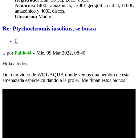
Acuarios:
1400L amazónico, 1300L geográfico Ghat, 1100L
amazónico y 400L discos.
Ubicación:
Madrid
Re: Ptychochromis insolitus, se busca
Citar
Mensaje
por
Pablo44
»
Mié, 09 Mar 2022, 08:40
Hola a todos,
Dejo un vídeo de WET-AQUA donde vemos una hembra de esta
amenazada especie cuidando a la prole. ¡Me flipan estos bichos!