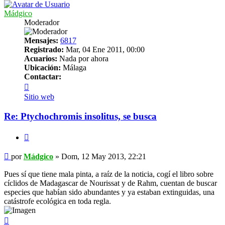
Mádgico
Moderador
Mensajes:
6817
Registrado:
Mar, 04 Ene 2011, 00:00
Acuarios:
Nada por ahora
Ubicación:
Málaga
Contactar:
Contactar
Mádgico
Sitio web
Re: Ptychochromis insolitus, se busca
Citar
Mensaje
por
Mádgico
»
Dom, 12 May 2013, 22:21
Pues sí que tiene mala pinta, a raíz de la noticia, cogí el libro sobre
cíclidos de Madagascar de Nourissat y de Rahm, cuentan de buscar
especies que habían sido abundantes y ya estaban extinguidas, una
catástrofe ecológica en toda regla.
Arriba