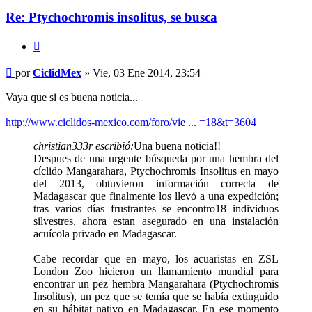
Re: Ptychochromis insolitus, se busca
Citar
Mensaje
por
CiclidMex
»
Vie, 03 Ene 2014, 23:54
Vaya que si es buena noticia...
http://www.ciclidos-mexico.com/foro/vie ... =18&t=3604
christian333r escribió:
Una buena noticia!!
Despues de una urgente búsqueda por una hembra del
cíclido Mangarahara, Ptychochromis Insolitus en mayo
del 2013, obtuvieron información correcta de
Madagascar que finalmente los llevó a una expedición;
tras varios días frustrantes se encontro18 individuos
silvestres, ahora estan asegurado en una instalación
acuícola privado en Madagascar.
Cabe recordar que en mayo, los acuaristas en ZSL
London Zoo hicieron un llamamiento mundial para
encontrar un pez hembra Mangarahara (Ptychochromis
Insolitus), un pez que se temía que se había extinguido
en su hábitat nativo en Madagascar. En ese momento