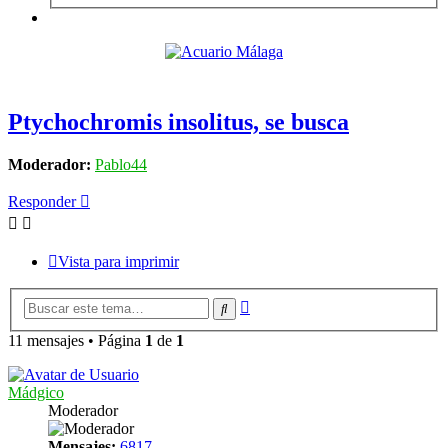
Ptychochromis insolitus, se busca
Moderador:
Pablo44
Responder
Vista para imprimir
Búsqueda
Buscar
avanzada
11 mensajes • Página
1
de
1
Mádgico
Moderador
Mensajes:
6817