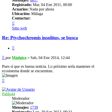
Mensajes:
6817
Registrado:
Mar, 04 Ene 2011, 00:00
Acuarios:
Nada por ahora
Ubicación:
Málaga
Contactar:
Contactar
Mádgico
Sitio web
Re: Ptychochromis insolitus, se busca
Citar
Mensaje
por
Mádgico
»
Sab, 04 Ene 2014, 12:44
Pues sí que es buena noticia. Lo próximo sería mantener el
ecosistema donde se encuentran.
Arriba
Pablo44
Moderador
Mensajes:
1739
Registrado:
Lun, 30 Sep 2013, 09:31