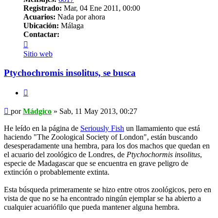
Registrado:
Mar, 04 Ene 2011, 00:00
Acuarios:
Nada por ahora
Ubicación:
Málaga
Contactar:
Contactar
Mádgico
Sitio web
Ptychochromis insolitus, se busca
Citar
Mensaje
por
Mádgico
»
Sab, 11 May 2013, 00:27
He leído en la página de
Seriously Fish
un llamamiento que está
haciendo "The Zoological Society of London", están buscando
desesperadamente una hembra, para los dos machos que quedan en
el acuario del zoológico de Londres, de
Ptychochormis insolitus
,
especie de Madagascar que se encuentra en grave peligro de
extinción o probablemente extinta.
Esta búsqueda primeramente se hizo entre otros zoológicos, pero en
vista de que no se ha encontrado ningún ejemplar se ha abierto a
cualquier acuariófilo que pueda mantener alguna hembra.