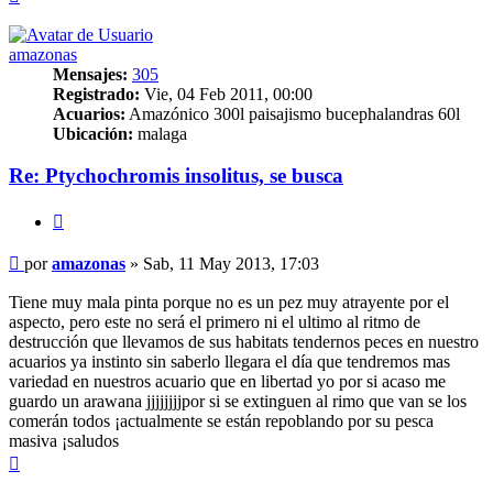
amazonas
Mensajes:
305
Registrado:
Vie, 04 Feb 2011, 00:00
Acuarios:
Amazónico 300l paisajismo bucephalandras 60l
Ubicación:
malaga
Re: Ptychochromis insolitus, se busca
Citar
Mensaje
por
amazonas
»
Sab, 11 May 2013, 17:03
Tiene muy mala pinta porque no es un pez muy atrayente por el
aspecto, pero este no será el primero ni el ultimo al ritmo de
destrucción que llevamos de sus habitats tendernos peces en nuestro
acuarios ya instinto sin saberlo llegara el día que tendremos mas
variedad en nuestros acuario que en libertad yo por si acaso me
guardo un arawana jjjjjjjjpor si se extinguen al rimo que van se los
comerán todos ¡actualmente se están repoblando por su pesca
masiva ¡saludos
Arriba