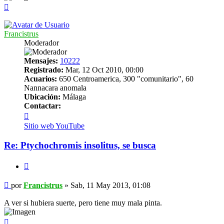
Arriba
Francistrus
Moderador
Mensajes:
10222
Registrado:
Mar, 12 Oct 2010, 00:00
Acuarios:
650 Centroamerica, 300 "comunitario", 60
Nannacara anomala
Ubicación:
Málaga
Contactar:
Contactar
Francistrus
Sitio web
YouTube
Re: Ptychochromis insolitus, se busca
Citar
Mensaje
por
Francistrus
»
Sab, 11 May 2013, 01:08
A ver si hubiera suerte, pero tiene muy mala pinta.
Arriba