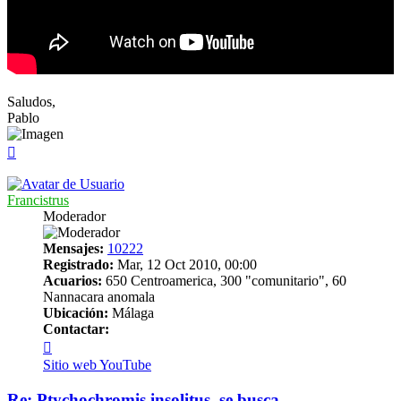
Saludos,
Pablo
Arriba
Francistrus
Moderador
Mensajes:
10222
Registrado:
Mar, 12 Oct 2010, 00:00
Acuarios:
650 Centroamerica, 300 "comunitario", 60
Nannacara anomala
Ubicación:
Málaga
Contactar:
Contactar
Francistrus
Sitio web
YouTube
Re: Ptychochromis insolitus, se busca