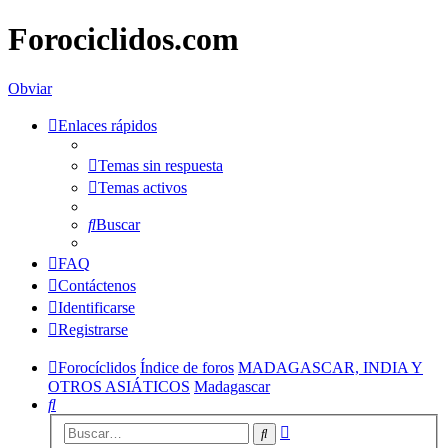
Forociclidos.com
Obviar
Enlaces rápidos
Temas sin respuesta
Temas activos
Buscar
FAQ
Contáctenos
Identificarse
Registrarse
Forocíclidos
Índice de foros
MADAGASCAR, INDIA Y
OTROS ASIÁTICOS
Madagascar
Buscar
Búsqueda
Buscar
avanzada