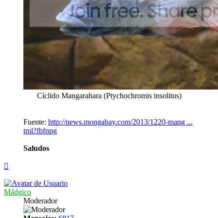
Cíclido Mangarahara (Ptychochromis insolitus)
Fuente:
http://news.mongabay.com/2013/1220-mang ...
tml?fbfnpg
Saludos
Arriba
Mádgico
Moderador