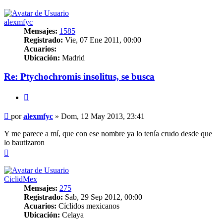
alexmfyc
Mensajes:
1585
Registrado:
Vie, 07 Ene 2011, 00:00
Acuarios:
Ubicación:
Madrid
Re: Ptychochromis insolitus, se busca
Citar
Mensaje
por
alexmfyc
»
Dom, 12 May 2013, 23:41
Y me parece a mí, que con ese nombre ya lo tenía crudo desde que
lo bautizaron
Arriba
CiclidMex
Mensajes:
275
Registrado:
Sab, 29 Sep 2012, 00:00
Acuarios:
Cíclidos mexicanos
Ubicación:
Celaya