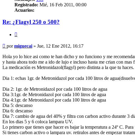
Registrado:
Mié, 16 Feb 2011, 00:00
Acuarios:
Re: ¿Flagyl 250 o 500?
Citar
Mensaje
por
miguecai
»
Jue, 12 Ene 2012, 16:17
Hola yo lo hice asi como te han dicho y no funciono y me recomendaro
y hasta ahora todo me a ido de lujo e incluso hasta me crian con mas f
La medicación es Metronidazol(flagyl) pero distinta a la que tu haces.
Dia 1: echas 1gr. de Metronidazol por cada 100 litros de agua(disuelve
Dia 2: 1gr. de Metronidazol por cada 100 litros de agua
Dia 3:1gr. de Metronidazol por cada 100 litros de agua
Dia 4:1gr. de Metronidazol por cada 100 litros de agua
Dia 5: descanso
Dia 6: descanso
Dia 7: cambio de agua del 40% y filtra con carbon activo durante 3 di
En los dias 5 y 6 coloca lampara UV.
Lo primero que tienes que hacer es bajar la temperatura a 24º C. Para
Si tienes carbon activo o lampara uv. retiralos antes de empezar tratam