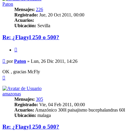
Paton
Mensajes:
226
Registrado:
Jue, 20 Oct 2011, 00:00
Acuarios:
Ubicación:
Sevilla
Re: ¿Flagyl 250 o 500?
Citar
Mensaje
por
Paton
»
Lun, 26 Dic 2011, 14:26
OK , gracias McFly
Arriba
amazonas
Mensajes:
305
Registrado:
Vie, 04 Feb 2011, 00:00
Acuarios:
Amazónico 300l paisajismo bucephalandras 60l
Ubicación:
malaga
Re: ¿Flagyl 250 o 500?