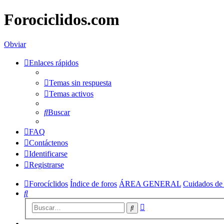
Forociclidos.com
Obviar
Enlaces rápidos
Temas sin respuesta
Temas activos
Buscar
FAQ
Contáctenos
Identificarse
Registrarse
Forocíclidos
Índice de foros
ÁREA GENERAL
Cuidados de 
Buscar
Búsqueda
Buscar
avanzada