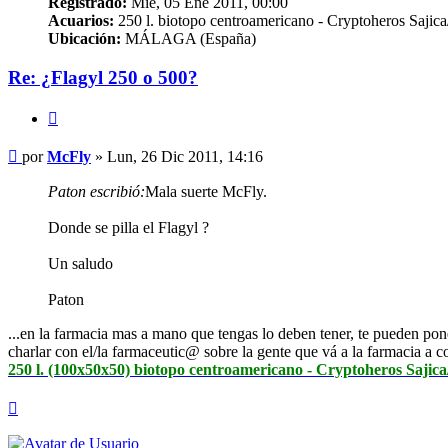
Registrado:
Mié, 05 Ene 2011, 00:00
Acuarios:
250 l. biotopo centroamericano - Cryptoheros Sajic
Ubicación:
MÁLAGA (España)
Re: ¿Flagyl 250 o 500?
Citar
Mensaje
por
McFly
»
Lun, 26 Dic 2011, 14:16
Paton escribió:
Mala suerte McFly.
Donde se pilla el Flagyl ?
Un saludo
Paton
...en la farmacia mas a mano que tengas lo deben tener, te pueden pon
charlar con el/la farmaceutic@ sobre la gente que vá a la farmacia a c
250 l. (100x50x50) biotopo centroamericano - Cryptoheros Sajic
Arriba