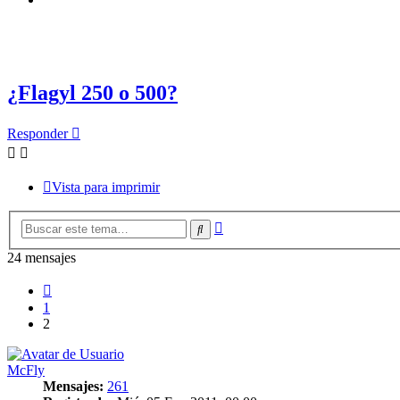
¿Flagyl 250 o 500?
Responder
Vista para imprimir
Búsqueda
Buscar
avanzada
24 mensajes
Anterior
1
2
McFly
Mensajes:
261