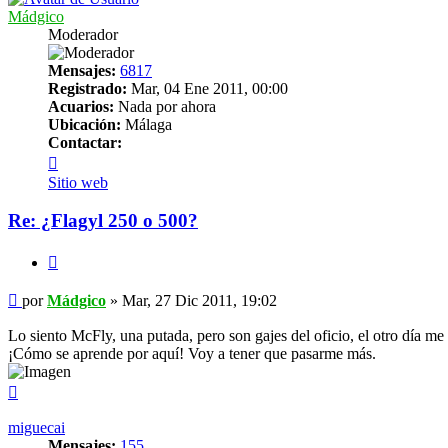
Mádgico
Moderador
Mensajes:
6817
Registrado:
Mar, 04 Ene 2011, 00:00
Acuarios:
Nada por ahora
Ubicación:
Málaga
Contactar:
Contactar
Mádgico
Sitio web
Re: ¿Flagyl 250 o 500?
Citar
Mensaje
por
Mádgico
»
Mar, 27 Dic 2011, 19:02
Lo siento McFly, una putada, pero son gajes del oficio, el otro día m
¡Cómo se aprende por aquí! Voy a tener que pasarme más.
Arriba
miguecai
Mensajes:
155