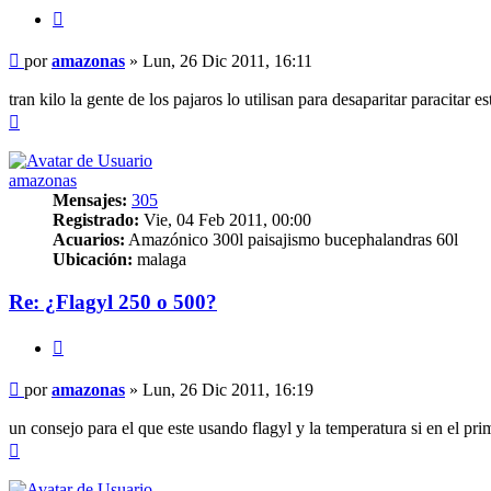
Citar
Mensaje
por
amazonas
»
Lun, 26 Dic 2011, 16:11
tran kilo la gente de los pajaros lo utilisan para desaparitar paracita
Arriba
amazonas
Mensajes:
305
Registrado:
Vie, 04 Feb 2011, 00:00
Acuarios:
Amazónico 300l paisajismo bucephalandras 60l
Ubicación:
malaga
Re: ¿Flagyl 250 o 500?
Citar
Mensaje
por
amazonas
»
Lun, 26 Dic 2011, 16:19
un consejo para el que este usando flagyl y la temperatura si en el pr
Arriba