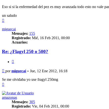
Eso si si la enfermedad del pez es muy avanzada todo esto no vale pa
un saludo
Arriba
miguecai
Mensajes:
155
Registrado:
Mié, 16 Feb 2011, 00:00
Acuarios:
Re: ¿Flagyl 250 o 500?
Citar
Mensaje
por
miguecai
»
Jue, 12 Ene 2012, 16:18
Se me olvidaba yo use fragyl 250mg
Arriba
amazonas
Mensajes:
305
Registrado:
Vie, 04 Feb 2011, 00:00