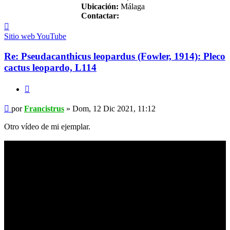
Ubicación:
Málaga
Contactar:
Contactar
Francistrus
Sitio web
YouTube
Re: Pseudacanthicus leopardus (Fowler, 1914): Pleco
cactus leopardo, L114
Citar
Mensaje
por
Francistrus
»
Dom, 12 Dic 2021, 11:12
Otro vídeo de mi ejemplar.