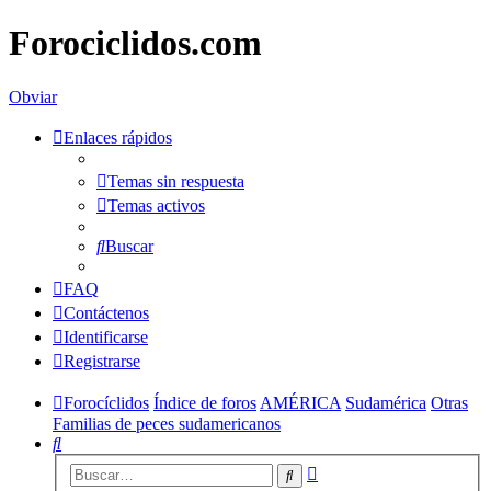
Forociclidos.com
Obviar
Enlaces rápidos
Temas sin respuesta
Temas activos
Buscar
FAQ
Contáctenos
Identificarse
Registrarse
Forocíclidos
Índice de foros
AMÉRICA
Sudamérica
Otras
Familias de peces sudamericanos
Buscar
Búsqueda
Buscar
avanzada