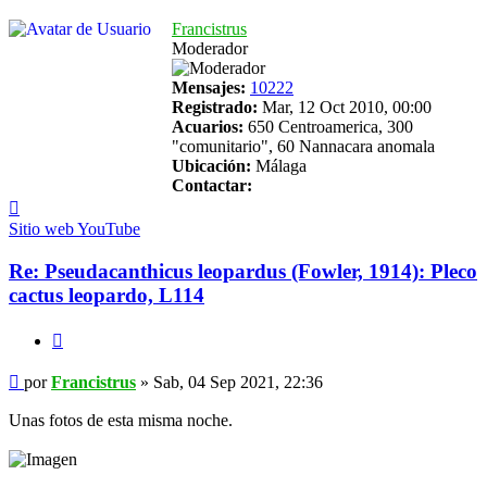
Francistrus
Moderador
Mensajes:
10222
Registrado:
Mar, 12 Oct 2010, 00:00
Acuarios:
650 Centroamerica, 300
"comunitario", 60 Nannacara anomala
Ubicación:
Málaga
Contactar:
Contactar
Francistrus
Sitio web
YouTube
Re: Pseudacanthicus leopardus (Fowler, 1914): Pleco
cactus leopardo, L114
Citar
Mensaje
por
Francistrus
»
Sab, 04 Sep 2021, 22:36
Unas fotos de esta misma noche.