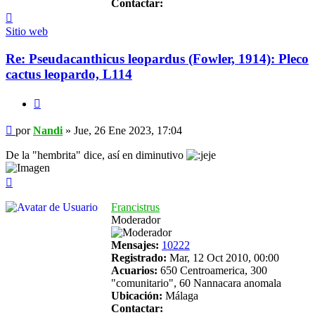
Contactar:
Contactar
Nandi
Sitio web
Re: Pseudacanthicus leopardus (Fowler, 1914): Pleco
cactus leopardo, L114
Citar
Mensaje
por
Nandi
»
Jue, 26 Ene 2023, 17:04
De la "hembrita" dice, así en diminutivo
Arriba
Francistrus
Moderador
Mensajes:
10222
Registrado:
Mar, 12 Oct 2010, 00:00
Acuarios:
650 Centroamerica, 300
"comunitario", 60 Nannacara anomala
Ubicación:
Málaga
Contactar: