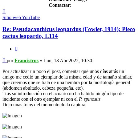
Contactar:
Contactar
Francistrus
Sitio web
YouTube
Re: Pseudacanthicus leopardus (Fowler, 1914): Pleco
cactus leopardo, L114
Citar
Mensaje
por
Francistrus
»
Lun, 18 Abr 2022, 10:30
Por actualizar un poco el post, comentar que unos días atrás un
amigo me cedió un ejemplar de la misma edad y de tamaño similar,
que creemos que se trata de una hembra por la morfología general
(abdomen abultado, cabeza pequeña, etc).
Tras su introducción en el acuario no ha habido ningún tipo de
incidente con el otro ejemplar ni con el
P. spinosus
.
Dejo unas fotos del momento de la captura.