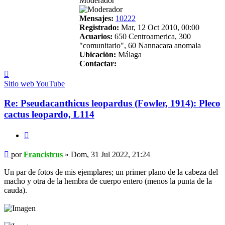
Moderador
Mensajes:
10222
Registrado:
Mar, 12 Oct 2010, 00:00
Acuarios:
650 Centroamerica, 300
"comunitario", 60 Nannacara anomala
Ubicación:
Málaga
Contactar:
Contactar
Francistrus
Sitio web
YouTube
Re: Pseudacanthicus leopardus (Fowler, 1914): Pleco
cactus leopardo, L114
Citar
Mensaje
por
Francistrus
»
Dom, 31 Jul 2022, 21:24
Un par de fotos de mis ejemplares; un primer plano de la cabeza del
macho y otra de la hembra de cuerpo entero (menos la punta de la
cauda).