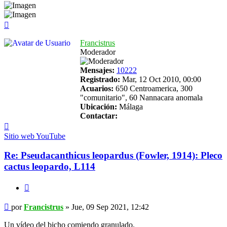
Arriba
Francistrus
Moderador
Mensajes:
10222
Registrado:
Mar, 12 Oct 2010, 00:00
Acuarios:
650 Centroamerica, 300
"comunitario", 60 Nannacara anomala
Ubicación:
Málaga
Contactar:
Contactar
Francistrus
Sitio web
YouTube
Re: Pseudacanthicus leopardus (Fowler, 1914): Pleco
cactus leopardo, L114
Citar
Mensaje
por
Francistrus
»
Jue, 09 Sep 2021, 12:42
Un vídeo del bicho comiendo granulado.