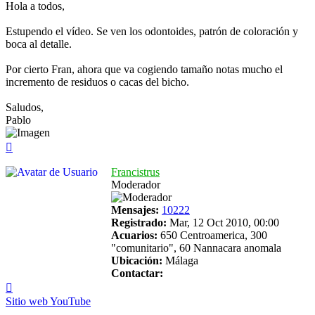
Hola a todos,
Estupendo el vídeo. Se ven los odontoides, patrón de coloración y
boca al detalle.
Por cierto Fran, ahora que va cogiendo tamaño notas mucho el
incremento de residuos o cacas del bicho.
Saludos,
Pablo
Arriba
Francistrus
Moderador
Mensajes:
10222
Registrado:
Mar, 12 Oct 2010, 00:00
Acuarios:
650 Centroamerica, 300
"comunitario", 60 Nannacara anomala
Ubicación:
Málaga
Contactar:
Contactar
Francistrus
Sitio web
YouTube