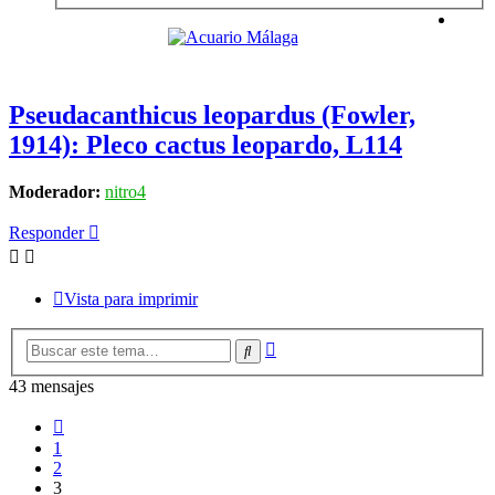
Pseudacanthicus leopardus (Fowler,
1914): Pleco cactus leopardo, L114
Moderador:
nitro4
Responder
Vista para imprimir
Búsqueda
Buscar
avanzada
43 mensajes
Anterior
1
2
3