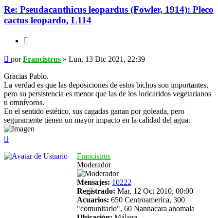
Re: Pseudacanthicus leopardus (Fowler, 1914): Pleco
cactus leopardo, L114
Citar
Mensaje
por
Francistrus
»
Lun, 13 Dic 2021, 22:39
Gracias Pablo.
La verdad es que las deposiciones de estos bichos son importantes,
pero su persistencia es menor que las de los loricaridos vegetarianos
u omnívoros.
En el sentido estético, sus cagadas ganan por goleada, pero
seguramente tienen un mayor impacto en la calidad del agua.
Arriba
Francistrus
Moderador
Mensajes:
10222
Registrado:
Mar, 12 Oct 2010, 00:00
Acuarios:
650 Centroamerica, 300
"comunitario", 60 Nannacara anomala
Ubicación:
Málaga