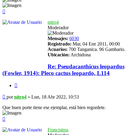
Arriba
nitro4
Moderador
Mensajes:
6030
Registrado:
Mar, 04 Ene 2011, 00:00
Acuarios:
700 Tanganica. 96 Gambario.
Ubicación:
Archidona
Re: Pseudacanthicus leopardus
(Fowler, 1914): Pleco cactus leopardo, L114
Citar
Mensaje
por
nitro4
»
Lun, 18 Abr 2022, 10:53
Que buen porte tiene ese ejemplar, está bien regordete.
Arriba
Francistrus