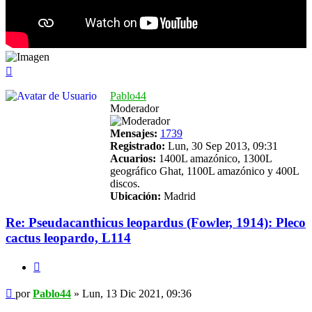
Arriba
Pablo44
Moderador
Mensajes:
1739
Registrado:
Lun, 30 Sep 2013, 09:31
Acuarios:
1400L amazónico, 1300L
geográfico Ghat, 1100L amazónico y 400L
discos.
Ubicación:
Madrid
Re: Pseudacanthicus leopardus (Fowler, 1914): Pleco
cactus leopardo, L114
Citar
Mensaje
por
Pablo44
»
Lun, 13 Dic 2021, 09:36