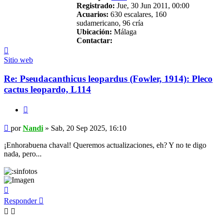
Registrado:
Jue, 30 Jun 2011, 00:00
Acuarios:
630 escalares, 160
sudamericano, 96 cría
Ubicación:
Málaga
Contactar:
Contactar
Nandi
Sitio web
Re: Pseudacanthicus leopardus (Fowler, 1914): Pleco
cactus leopardo, L114
Citar
Mensaje
por
Nandi
»
Sab, 20 Sep 2025, 16:10
¡Enhorabuena chaval! Queremos actualizaciones, eh? Y no te digo
nada, pero...
Arriba
Responder