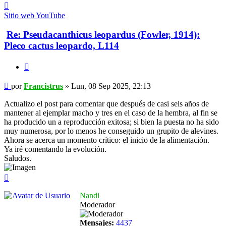
Contactar
Francistrus
Sitio web
YouTube
Re: Pseudacanthicus leopardus (Fowler, 1914):
Pleco cactus leopardo, L114
Citar
Mensaje
por
Francistrus
»
Lun, 08 Sep 2025, 22:13
Actualizo el post para comentar que después de casi seis años de
mantener al ejemplar macho y tres en el caso de la hembra, al fin se
ha producido un a reproducción exitosa; si bien la puesta no ha sido
muy numerosa, por lo menos he conseguido un grupito de alevines.
Ahora se acerca un momento crítico: el inicio de la alimentación.
Ya iré comentando la evolución.
Saludos.
Arriba
Nandi
Moderador
Mensajes:
4437