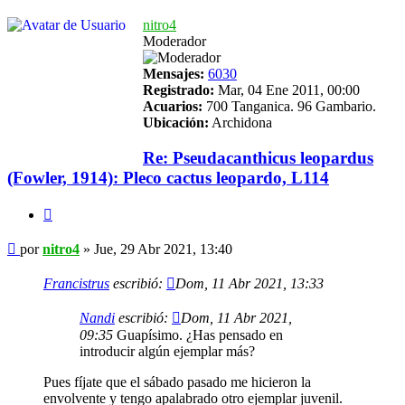
nitro4
Moderador
Mensajes:
6030
Registrado:
Mar, 04 Ene 2011, 00:00
Acuarios:
700 Tanganica. 96 Gambario.
Ubicación:
Archidona
Re: Pseudacanthicus leopardus
(Fowler, 1914): Pleco cactus leopardo, L114
Citar
Mensaje
por
nitro4
»
Jue, 29 Abr 2021, 13:40
Francistrus
escribió:
Dom, 11 Abr 2021, 13:33
Nandi
escribió:
Dom, 11 Abr 2021,
09:35
Guapísimo. ¿Has pensado en
introducir algún ejemplar más?
Pues fíjate que el sábado pasado me hicieron la
envolvente y tengo apalabrado otro ejemplar juvenil.