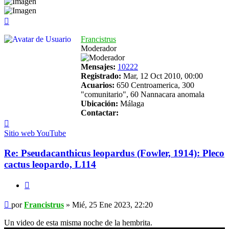
Arriba
Francistrus
Moderador
Mensajes:
10222
Registrado:
Mar, 12 Oct 2010, 00:00
Acuarios:
650 Centroamerica, 300
"comunitario", 60 Nannacara anomala
Ubicación:
Málaga
Contactar:
Contactar
Francistrus
Sitio web
YouTube
Re: Pseudacanthicus leopardus (Fowler, 1914): Pleco
cactus leopardo, L114
Citar
Mensaje
por
Francistrus
»
Mié, 25 Ene 2023, 22:20
Un video de esta misma noche de la hembrita.