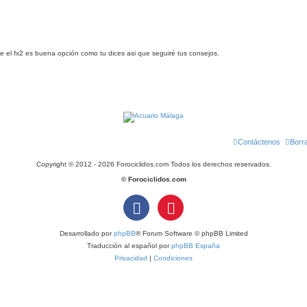
e el fx2 es buena opción como tu dices asi que seguiré tus consejos.
Contáctenos
Borr
Copyright © 2012 - 2026 Forociclidos.com Todos los derechos reservados.
© Forociclidos.com
Desarrollado por
phpBB
® Forum Software © phpBB Limited
Traducción al español por
phpBB España
Privacidad
|
Condiciones