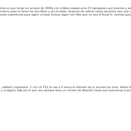
tema es que tengo un acuario de 300lts.con ciclidos malawi unos 15 ejemplares aun jovenes y equip
externo para no tener los dos filtros y ahi mi duda, despues de valorar varias opciones creo que
uestra experiencia para algún consejo incluso algun otro filtro que no sea el fluval fx, muchas grac
lidad y repuestos. Y con un FX2 te vas a 6 veces el volumen de tu acuario por hora, debes de ir
 y si alguno falla por lo que sea siempre tiene un mínimo de filtración hasta que solucionas el p