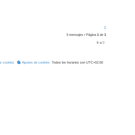
A
r
3 mensajes • Página
1
de
1
r
i
Ir a
b
a
ar cookies
Ajustes de cookies
Todos los horarios son
UTC+02:00