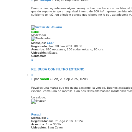
t
a
e
a
d
n
r
Buenos dias, agradeceria algun consejo sobre que hacer con mi filtro, el 
a
que de soporte tengo un aquaball interno de 800 lts/h, quiero cambiar el 
s
suficiente un fx2 .en principio parece que si pero no lo se , agradeceria v
a
j
e
Nandi
Moderador
Mensajes:
4437
Registrado:
Jue, 30 Jun 2011, 00:00
Acuarios:
630 escalares, 160 sudamericano, 96 cría
Ubicación:
Málaga
Contactar:
C
o
n
t
RE: DUDA CON FILTRO EXTERNO
a
C
c
i
t
M
por
Nandi
»
Sab, 20 Sep 2025, 16:08
t
a
e
a
r
n
r
Fuval es una marca que me gusta bastante, la verdad. Buenos acabados, ca
N
externo, como uno de mochila. Con dos filtros alternas los mantenimientos
s
a
n
a
Un saludo.
d
j
i
e
Rusqui
Mensajes:
2
Registrado:
Jue, 21 Ago 2025, 18:24
Acuarios:
1 de 300lts.
Ubicación:
Sant Celoni