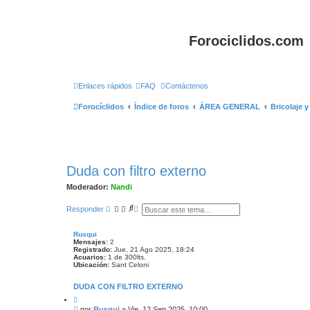
Forociclidos.com
Enlaces rápidos
FAQ
Contáctenos
Forocíclidos
Índice de foros
ÁREA GENERAL
Bricolaje 
Duda con filtro externo
Moderador:
Nandi
B
B
Responder
u
ú
s
s
c
q
Rusqui
a
u
Mensajes:
2
r
e
Registrado:
Jue, 21 Ago 2025, 18:24
d
Acuarios:
1 de 300lts.
Ubicación:
Sant Celoni
a
a
v
DUDA CON FILTRO EXTERNO
a
C
n
i
z
M
por
Rusqui
»
Vie, 12 Sep 2025, 10:00