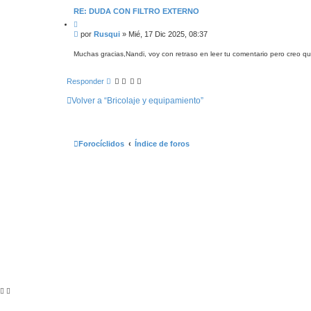
RE: DUDA CON FILTRO EXTERNO
C
i
M
por
Rusqui
»
Mié, 17 Dic 2025, 08:37
t
e
a
n
r
Muchas gracias,Nandi, voy con retraso en leer tu comentario pero creo qu
s
a
Responder
j
e
Volver a “Bricolaje y equipamiento”
Forocíclidos
Índice de foros