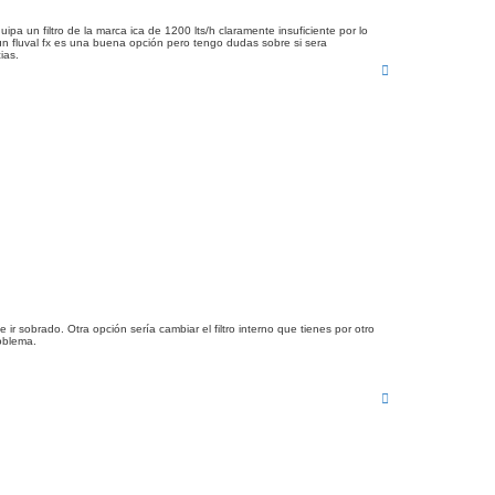
a un filtro de la marca ica de 1200 lts/h claramente insuficiente por lo
 un fluval fx es una buena opción pero tengo dudas sobre si sera
ias.
A
r
r
i
b
a
 sobrado. Otra opción sería cambiar el filtro interno que tienes por otro
roblema.
A
r
r
i
b
a