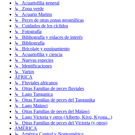
↳ Acuariofilia general
↳ Zona verde
↳ Acuario Marino
↳ Peces de otras zonas geográficas
↳ Cuidados de los cíclidos
↳ Fotografía
↳ Bibliografía y enlaces de interés
↳ Bibliografía
↳ Bricolaje y equipamiento
↳ Acuariofilia y ciencia
↳ Nuevas especies
↳ Identificaciones
↳ Varios
ÁFRICA
↳ Fluviales africanos
↳ Otras Familias de peces fluviales
↳ Lago Tanganica
↳ Otras Familias de peces del Tanganika
↳ Lago Malawi
↳ Otras Familias de peces del Malawi
↳ Lago Victoria y otros (Alberto, Kivu, Kyoga...)
↳ Otras Familias de peces del Victoria (y otros)
AMÉRICA
↳ América Central y Norteamérica