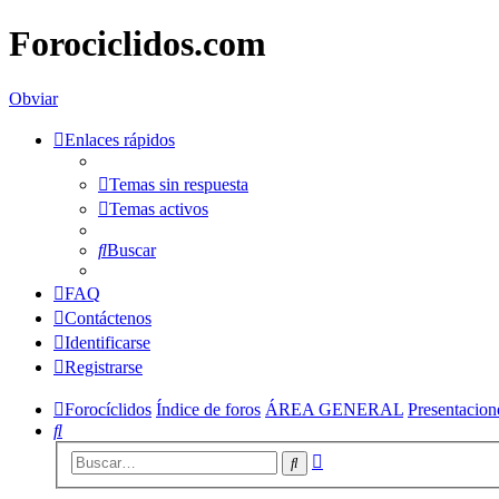
Forociclidos.com
Obviar
Enlaces rápidos
Temas sin respuesta
Temas activos
Buscar
FAQ
Contáctenos
Identificarse
Registrarse
Forocíclidos
Índice de foros
ÁREA GENERAL
Presentacion
Buscar
Búsqueda
Buscar
avanzada