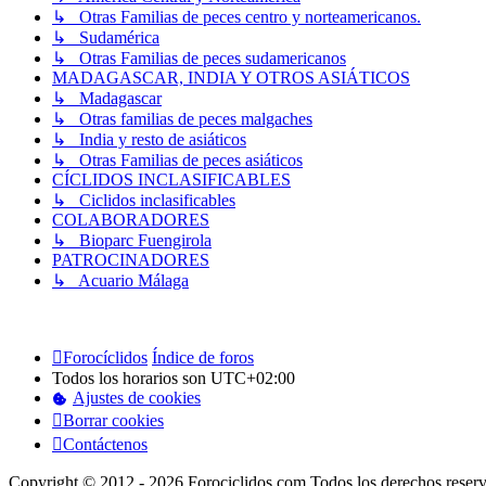
↳ Otras Familias de peces centro y norteamericanos.
↳ Sudamérica
↳ Otras Familias de peces sudamericanos
MADAGASCAR, INDIA Y OTROS ASIÁTICOS
↳ Madagascar
↳ Otras familias de peces malgaches
↳ India y resto de asiáticos
↳ Otras Familias de peces asiáticos
CÍCLIDOS INCLASIFICABLES
↳ Ciclidos inclasificables
COLABORADORES
↳ Bioparc Fuengirola
PATROCINADORES
↳ Acuario Málaga
Forocíclidos
Índice de foros
Todos los horarios son
UTC+02:00
Ajustes de cookies
Borrar cookies
Contáctenos
Copyright © 2012 - 2026 Forociclidos.com Todos los derechos reser