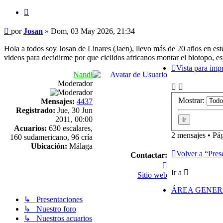
Citar
Mensaje
por
Josan
»
Dom, 03 May 2026, 21:34
Hola a todos soy Josan de Linares (Jaen), llevo más de 20 años en es
videos para decidirme por que ciclidos africanos montar el biotopo, es
Vista para imp
Nandi
Moderador
Mostrar:
Mensajes:
4437
Registrado:
Jue, 30 Jun
2011, 00:00
Acuarios:
630 escalares,
2 mensajes • Pá
160 sudamericano, 96 cría
Ubicación:
Málaga
Volver a “Pres
Contactar:
Contactar
Ir a
Nandi
Sitio web
ÁREA GENE
↳ Presentaciones
↳ Nuestro foro
↳ Nuestros acuarios