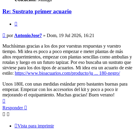
Re: Sustrato primer acuario
Citar
Mensaje
por
AntonioJose7
»
Dom, 19 Jul 2026, 16:21
Muchísimas gracias a los dos por vuestras respuestas y vuestro
tiempo. Mi idea es poco a poco empezar e meter plantas de más
altos requerimientos, empezar con plantas sencillas como ambulias y
rotalas y luego en un futuro tapizar. Por eso buscaba un sustrato que
sirviese para los dos tipos de acuarios. Mi idea era un acuario de este
estilo:
https://www.bioacuarios.com/producto/ju ... 180-negro/
Unos 180L con unas medidas estándar pero bastantes buenas para
empezar. Empezar con los accesorios del kit y poco a poco ir
mejorando el equipamiento. Muchas gracias! Buen verano!
Arriba
Responder
Vista para imprimir