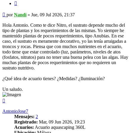
Citar
Mensaje
por
Nandi
»
Jue, 09 Jul 2026, 21:37
Hola Antonio. Como te dice Nitro, el sustrato depende mucho del
tipo de plantas y los requerimientos de las mismas. Yo siempre he
mantenido plantas de pocos requerimientos, tipo Anubias. En ese
caso, el sustrato es meramente decorativo, yo las tenía arraigadas a
troncos y rocas. Piensa que con muchos nutrientes en el acuario,
todo tiene que estar controlado (luz, parámetros, niveles de atos
(fosfatos, nitratos) para no tener una buena pelea con las algas. Hay
muchas plantas de pocos requerimientos que no requieren un
sustrato nutritivo.
¿Qué idea de acuario tienes? ¿Medidas? ¿Iluminación?
Un saludo.
Arriba
AntonioJose7
Mensajes:
2
Registrado:
Mar, 09 Jun 2026, 19:23
Acuarios:
Acuario aquascaping 360L
Ubicación:
Málaga