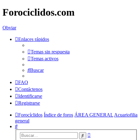
Forociclidos.com
Obviar
Enlaces rápidos
Temas sin respuesta
Temas activos
Buscar
FAQ
Contáctenos
Identificarse
Registrarse
Forocíclidos
Índice de foros
ÁREA GENERAL
Acuariofilia
general
Buscar
Búsqueda
Buscar
avanzada