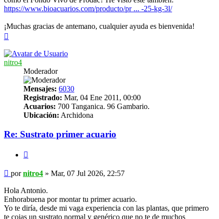
https://www.bioacuarios.com/producto/pr ... -25-kg-3l/
¡Muchas gracias de antemano, cualquier ayuda es bienvenida!
Arriba
nitro4
Moderador
Mensajes:
6030
Registrado:
Mar, 04 Ene 2011, 00:00
Acuarios:
700 Tanganica. 96 Gambario.
Ubicación:
Archidona
Re: Sustrato primer acuario
Citar
Mensaje
por
nitro4
»
Mar, 07 Jul 2026, 22:57
Hola Antonio.
Enhorabuena por montar tu primer acuario.
Yo te diría, desde mi vaga experiencia con las plantas, que primero
te cojas un sustrato normal y genérico que no te de muchos