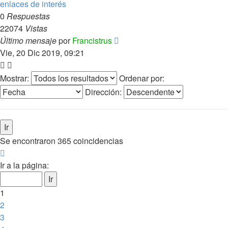
enlaces de interés
0
Respuestas
22074
Vistas
Último mensaje
por
Francistrus
Vie, 20 Dic 2019, 09:21
Mostrar:
Ordenar por:
Dirección:
Se encontraron 365 coincidencias
Página
1
Ir a la página:
de
15
1
2
3