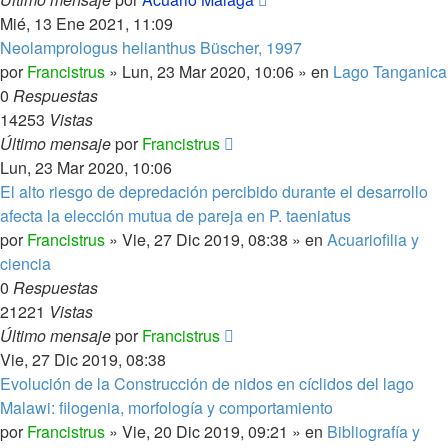
Mié, 13 Ene 2021, 11:09
Neolamprologus helianthus Büscher, 1997
por
Francistrus
»
Lun, 23 Mar 2020, 10:06
» en
Lago Tanganica
0
Respuestas
14253
Vistas
Último mensaje
por
Francistrus
Lun, 23 Mar 2020, 10:06
El alto riesgo de depredación percibido durante el desarrollo
afecta la elección mutua de pareja en P. taeniatus
por
Francistrus
»
Vie, 27 Dic 2019, 08:38
» en
Acuariofilia y
ciencia
0
Respuestas
21221
Vistas
Último mensaje
por
Francistrus
Vie, 27 Dic 2019, 08:38
Evolución de la Construcción de nidos en cíclidos del lago
Malawi: filogenia, morfología y comportamiento
por
Francistrus
»
Vie, 20 Dic 2019, 09:21
» en
Bibliografía y