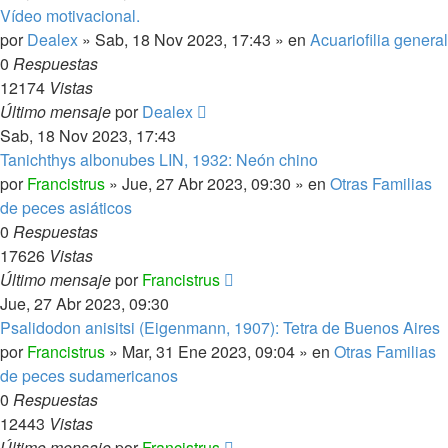
Vídeo motivacional.
por
Dealex
»
Sab, 18 Nov 2023, 17:43
» en
Acuariofilia general
0
Respuestas
12174
Vistas
Último mensaje
por
Dealex
Sab, 18 Nov 2023, 17:43
Tanichthys albonubes LIN, 1932: Neón chino
por
Francistrus
»
Jue, 27 Abr 2023, 09:30
» en
Otras Familias
de peces asiáticos
0
Respuestas
17626
Vistas
Último mensaje
por
Francistrus
Jue, 27 Abr 2023, 09:30
Psalidodon anisitsi (Eigenmann, 1907): Tetra de Buenos Aires
por
Francistrus
»
Mar, 31 Ene 2023, 09:04
» en
Otras Familias
de peces sudamericanos
0
Respuestas
12443
Vistas
Último mensaje
por
Francistrus