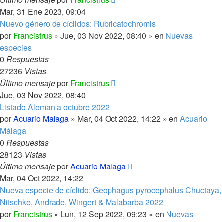
Mar, 31 Ene 2023, 09:04
Nuevo género de cíclidos: Rubricatochromis
por
Francistrus
»
Jue, 03 Nov 2022, 08:40
» en
Nuevas
especies
0
Respuestas
27236
Vistas
Último mensaje
por
Francistrus
Jue, 03 Nov 2022, 08:40
Listado Alemania octubre 2022
por
Acuario Malaga
»
Mar, 04 Oct 2022, 14:22
» en
Acuario
Málaga
0
Respuestas
28123
Vistas
Último mensaje
por
Acuario Malaga
Mar, 04 Oct 2022, 14:22
Nueva especie de cíclido: Geophagus pyrocephalus Chuctaya,
Nitschke, Andrade, Wingert & Malabarba 2022
por
Francistrus
»
Lun, 12 Sep 2022, 09:23
» en
Nuevas