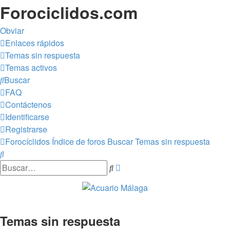
Forociclidos.com
Obviar
Enlaces rápidos
Temas sin respuesta
Temas activos
Buscar
FAQ
Contáctenos
Identificarse
Registrarse
Forocíclidos
Índice de foros
Buscar
Temas sin respuesta
Buscar
Búsqueda
Buscar
avanzada
Temas sin respuesta