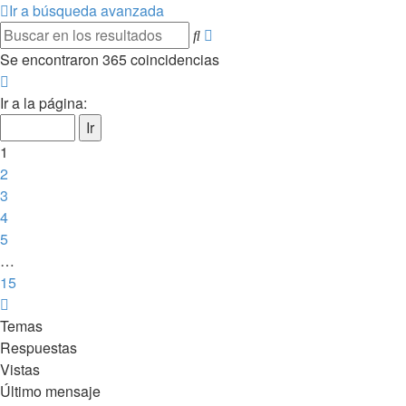
Ir a búsqueda avanzada
Búsqueda
Buscar
avanzada
Se encontraron 365 coincidencias
Página
1
Ir a la página:
de
15
1
2
3
4
5
…
15
Siguiente
Temas
Respuestas
Vistas
Último mensaje